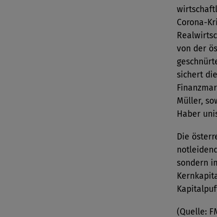
wirtschaft
Corona-Kr
Realwirtsc
von der ö
geschnürt
sichert di
Finanzmar
Müller, s
Haber uni
Die österr
notleiden
sondern im
Kernkapit
Kapitalpuf
(Quelle: F