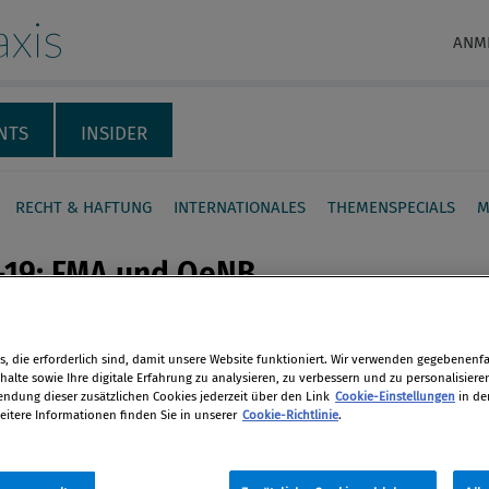
xis
ANM
NTS
INSIDER
RECHT & HAFTUNG
INTERNATIONALES
THEMENSPECIALS
M
-19: FMA und OeNB
stützen EZB-Maßnahmen
editvergaben
, die erforderlich sind, damit unsere Website funktioniert. Wir verwenden gegebenenfal
en
alte sowie Ihre digitale Erfahrung zu analysieren, zu verbessern und zu personalisiere
dung dieser zusätzlichen Cookies jederzeit über den Link
Cookie-Einstellungen
in de
OeNB unterstützen EZB-Maßnahmen
eitere Informationen finden Sie in unserer
Cookie-Richtlinie
.
e Supervisory Mechanism. Die
len
egulatorischer Spielräume soll Zur