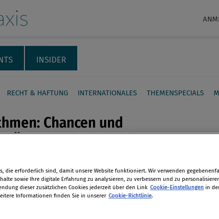
xis
ANM
NTS
INSIDER
RECHT & HAFTUNG
INTERNATIONALES
THEMENSPECIALS
M
ithmen: Chancen und
en für den Wettbewerb
ösische und die deutsche
en
, die erforderlich sind, damit unsere Website funktioniert. Wir verwenden gegebenenfal
rbsbehörde haben ein gemeinsames
alte sowie Ihre digitale Erfahrung zu analysieren, zu verbessern und zu personalisiere
dung dieser zusätzlichen Cookies jederzeit über den Link
Cookie-Einstellungen
in de
estartet, um die Auswirkungen von
eitere Informationen finden Sie in unserer
Cookie-Richtlinie
.
len
men auf den Wettbewerb zu
hen.