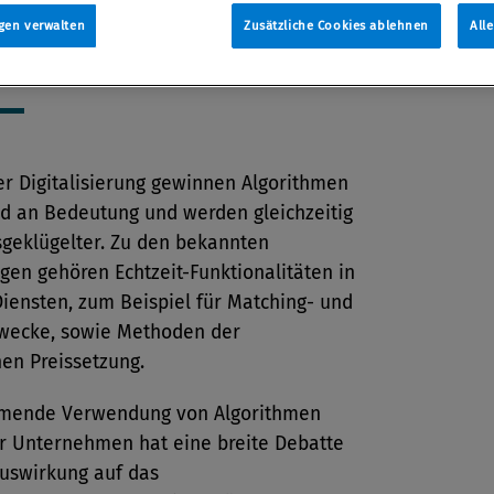
gen verwalten
Zusätzliche Cookies ablehnen
All
tion
18
er Digitalisierung gewinnen Algorithmen
 an Bedeutung und werden gleichzeitig
geklügelter. Zu den bekannten
en gehören Echtzeit-Funktionalitäten in
Diensten, zum Beispiel für Matching- und
wecke, sowie Methoden der
en Preissetzung.
mende Verwendung von Algorithmen
er Unternehmen hat eine breite Debatte
Auswirkung auf das