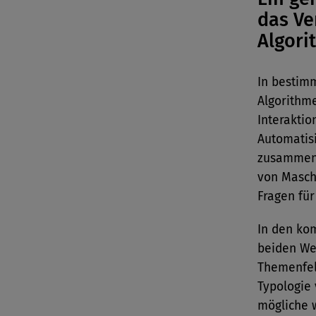
das Ve
Algori
In bestim
Algorithm
Interakti
Automatis
zusammen
von Masch
Fragen fü
In den ko
beiden We
Themenfel
Typologie
mögliche 