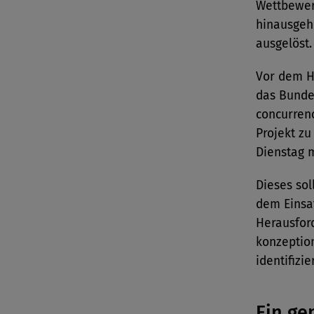
Wettbewer
hinausgeh
ausgelöst.
Vor dem H
das Bundes
concurren
Projekt zu
Dienstag m
Dieses sol
dem Einsa
Herausfor
konzeptio
identifizie
Ein ge