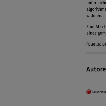
untersuch
algorithm
widmen.
Zum Abschl
eines gem
(Quelle: B
Autor