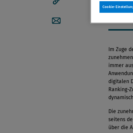
Cookie-Einstellun
Artikellink kopieren
Von
Redak
19. Juni 20
Artikel per Mail teilen
Im Zuge d
zunehmend
immer aus
Anwendung
digitalen 
Ranking-Z
dynamisch
Die zuneh
seitens d
über die 