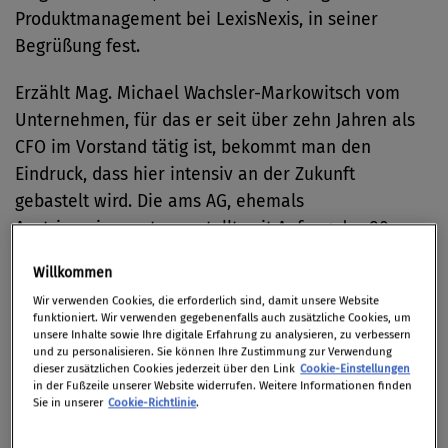
Produktmanagement bei LexisNexis, in seiner
Begrüßung fest.
Erzählt Mag. Michael Wachsler-Markowitsch vom
Unternehmen, für das er seit über zehn Jahren als
CFO im Vorstand tätig ist, bekommt man den
Eindruck, dass hier intensiv an der Zukunft
gebastelt wird. Die ams AG, ehemals
Austrianmicrosystems, stellt seit Anfang der 80er
Jahre analoge Halbleiter her. Diese Mikrochips
Willkommen
finden sich in zahlreichen Zukunftstechnologien, wie
Wir verwenden Cookies, die erforderlich sind, damit unsere Website
etwa in autonom fahrenden Autos, mobilen
funktioniert. Wir verwenden gegebenenfalls auch zusätzliche Cookies, um
Kommunikationsgeräten oder Sensoren zur
unsere Inhalte sowie Ihre digitale Erfahrung zu analysieren, zu verbessern
und zu personalisieren. Sie können Ihre Zustimmung zur Verwendung
Messung von Körperfunktionen. „Bald werden
dieser zusätzlichen Cookies jederzeit über den Link
Cookie-Einstellungen
in der Fußzeile unserer Website widerrufen. Weitere Informationen finden
Diabetiker sich zur Bestimmung des Blutzuckers
Sie in unserer
Cookie-Richtlinie
.
kein Blut mehr abnehmen brauchen“, so Wachsler-
Markowitsch. Körperdaten würden kontinuierlich