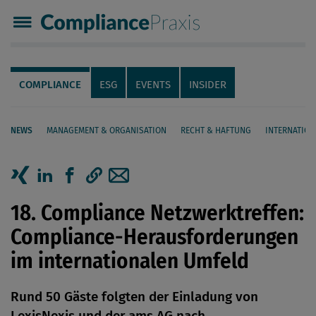
Compliance Praxis
Servicenavigation
Navigation
COMPLIANCE
ESG
EVENTS
INSIDER
NEWS
MANAGEMENT & ORGANISATION
RECHT & HAFTUNG
INTERNATION
Seiteninhalt
Artikel auf Xing teilen
Artikel auf linkedIn teilen
Artikel auf Facebook teilen
Artikellink kopieren
Artikel per Mail teilen
18. Compliance Netzwerktreffen:
Compliance-Herausforderungen
im internationalen Umfeld
Rund 50 Gäste folgten der Einladung von
LexisNexis und der ams AG nach