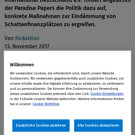
der Paradise Papers die Politik dazu auf,
konkrete Maßnahmen zur Eindämmung von
Schattenfinanzplätzen zu ergreifen.
Von
Redaktion
13. November 2017
Willkommen
Wir verwenden Cookies, die erforderlich sind, damit unsere Website
Die „Paradise Papers” zeigen in den Augen von TI
funktioniert. Wir verwenden gegebenenfalls auch zusätzliche Cookies, um
Deutschland, dass auch anderthalb Jahre nach den
unsere Inhalte sowie Ihre digitale Erfahrung zu analysieren, zu verbessern
und zu personalisieren. Sie können Ihre Zustimmung zur Verwendung
„Panama Papers“ das Geschäftsmodell der
dieser zusätzlichen Cookies jederzeit über den Link
Cookie-Einstellungen
in der Fußzeile unserer Website widerrufen. Weitere Informationen finden
Schattenfinanzplätze unverändert gut funktioniere.
Sie in unserer
Cookie-Richtlinie
.
Demnach erleichtert die Intransparenz im
Finanzwesen illegale Aktivitäten wie Korruption,
Geldwäsche und Steuerhinterziehung, fördert aber
Zusätzliche Cookies ablehnen
Alle Cookies akzeptieren
auch illegitimes Verhalten wie aggressive