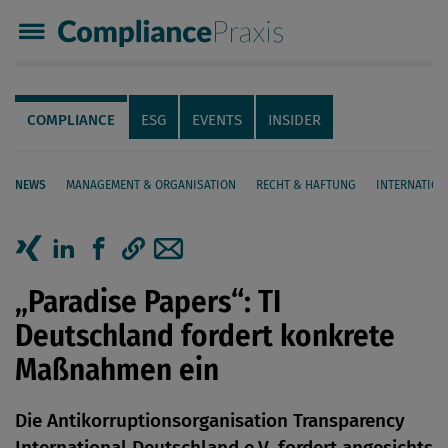
Compliance Praxis
Servicenavigation
Navigation
COMPLIANCE
ESG
EVENTS
INSIDER
NEWS
MANAGEMENT & ORGANISATION
RECHT & HAFTUNG
INTERNATION
Seiteninhalt
Artikel auf Xing teilen
Artikel auf linkedIn teilen
Artikel auf Facebook teilen
Artikellink kopieren
Artikel per Mail teilen
„Paradise Papers“: TI
Deutschland fordert konkrete
Maßnahmen ein
Die Antikorruptionsorganisation Transparency
International Deutschland e.V. fordert angesichts