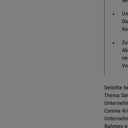
Be
Um
Da
Ko
Zu
Ab
ne
Vo
Deloitte b
Thema Dat
Unternehm
Corona-Kr
Unternehm
Rahmen ei