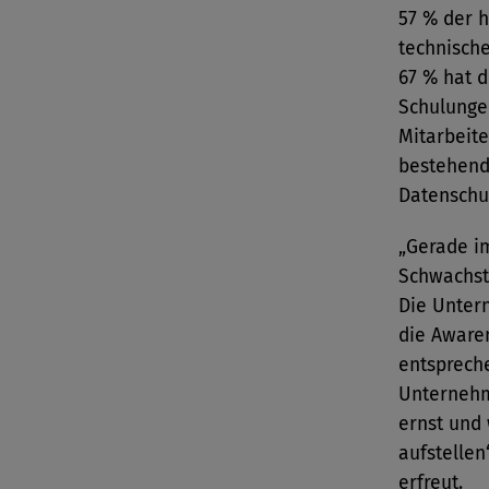
57 % der 
technisch
67 % hat d
Schulunge
Mitarbeite
bestehend
Datenschut
„Gerade im
Schwachst
Die Unter
die Awaren
entsprech
Unternehm
ernst und 
aufstellen
erfreut.