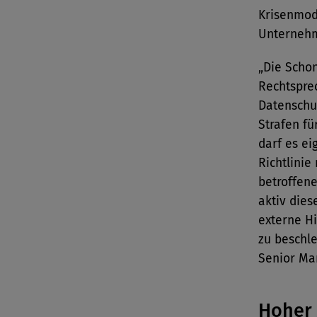
Krisenmod
Unternehm
„Die Schon
Rechtspre
Datenschut
Strafen fü
darf es ei
Richtlinie
betroffen
aktiv die
externe H
zu beschle
Senior Man
Hoher 