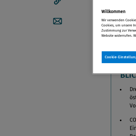
Artikellink kopieren
Willkommen
Von
Redak
Wir verwenden Cookies
06. April 
Cookies, um unsere Inh
Artikel per Mail teilen
Zustimmung zur Verwen
Website widerrufen. W
Cookie-Einstellun
DIE
BLI
Dr
ös
Vo
CO
Ei