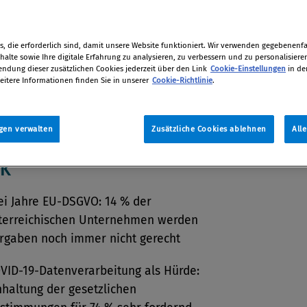
tion
, die erforderlich sind, damit unsere Website funktioniert. Wir verwenden gegebenenfal
2021
alte sowie Ihre digitale Erfahrung zu analysieren, zu verbessern und zu personalisiere
dung dieser zusätzlichen Cookies jederzeit über den Link
Cookie-Einstellungen
in de
eitere Informationen finden Sie in unserer
Cookie-Richtlinie
.
gen verwalten
Zusätzliche Cookies ablehnen
All
 KEY FINDINGS AUF EINEN
CK
ei Jahre EU-DSGVO: 14 % der
terreichischen Unternehmen werden
rgaben noch immer nicht gerecht
VID-19-Datenverarbeitung als Hürde:
nhaltung der gesetzlichen