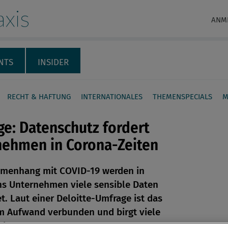
xis
ANM
NTS
INSIDER
RECHT & HAFTUNG
INTERNATIONALES
THEMENSPECIALS
M
e: Datenschutz fordert
nehmen in Corona-Zeiten
menhang mit COVID-19 werden in
en
hs Unternehmen viele sensible Daten
et. Laut einer Deloitte-Umfrage ist das
len
m Aufwand verbunden und birgt viele
rderungen.