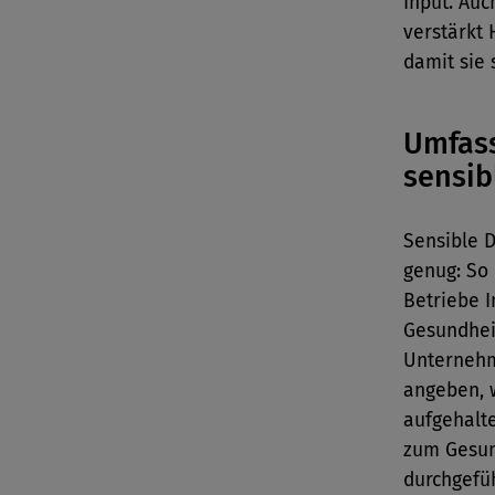
Input. Auc
verstärkt 
damit sie 
Umfas
sensib
Sensible D
genug: So 
Betriebe I
Gesundhei
Unternehm
angeben, w
aufgehalt
zum Gesun
durchgefüh