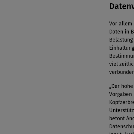
Datenv
Vor allem
Daten in B
Belastung
Einhaltung
Bestimmung
viel zeit
verbunden
„Der hohe
Vorgaben 
Kopfzerbre
Unterstüt
betont And
Datenschu