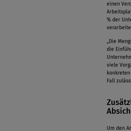
einen Verd
Arbeitspla
% der Unt
verarbeite
„Die Meng
die Einfüh
Unternehm
viele Vor
konkreten
Fall zuläs
Zusät
Absic
Um den An