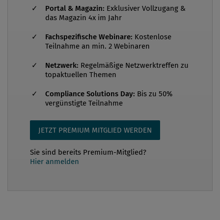
das normal. Von außen oft wie ein geschlossenes
Portal & Magazin:
Exklusiver Vollzugang &
das Magazin 4x im Jahr
System: Mitspielen steht über allem, Macht wird
selten hinterfragt und Abhängigkeiten gehören
Fachspezifische Webinare:
Kostenlose
Teilnahme an min. 2 Webinaren
dazu. Kritik ist ein Risiko, Schweigen die sichere
Option. Und genau in solchen Systemen gedeiht
Netzwerk:
Regelmäßige Netzwerktreffen zu
sexuelle Belästigung besonders gut. Nicht, weil alle
topaktuellen Themen
böse sind, s...
Compliance Solutions Day:
Bis zu 50%
vergünstigte Teilnahme
JETZT PREMIUM MITGLIED WERDEN
Sie sind bereits Premium-Mitglied?
Hier anmelden