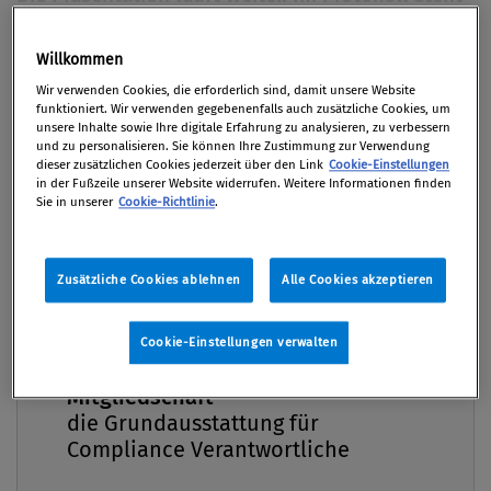
davon nichts. Später eine Nachricht im Chat –
persönlicher als nötig, ohne Bezug zur Arbeit.
Willkommen
Premium
Formal betrachtet nichts, was sich eindeutig
Wir verwenden Cookies, die erforderlich sind, damit unsere Website
greifen lässt, und alles für sich genommen nicht
funktioniert. Wir verwenden gegebenenfalls auch zusätzliche Cookies, um
unsere Inhalte sowie Ihre digitale Erfahrung zu analysieren, zu verbessern
dramatisch. Gerade darin liegt das Problem.
und zu personalisieren. Sie können Ihre Zustimmung zur Verwendung
dieser zusätzlichen Cookies jederzeit über den Link
Cookie-Einstellungen
in der Fußzeile unserer Website widerrufen. Weitere Informationen finden
Von
Mag. Roman Sartor M.B.L
,
Mag. Andrea Pilecky
Sie in unserer
Cookie-Richtlinie
.
LL.B.
11. Juni 2026 / Erschienen in Compliance Praxis
2/2026, S. 52
Zusätzliche Cookies ablehnen
Alle Cookies akzeptieren
Cookie-Einstellungen verwalten
Compliance Praxis Premium
Organisationen entwickeln oft einen grenzenlosen
Mitgliedschaft -
Sog. Man will dazugehören, passt sich an, arbeitet
die Grundausstattung für
Compliance Verantwortliche
für Anerkennung und übersieht Dinge, die man
anderswo nicht übersehen würde. Von innen wirkt