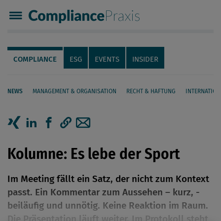
Compliance Praxis
Servicenavigation
Navigation
COMPLIANCE
ESG
EVENTS
INSIDER
NEWS
MANAGEMENT & ORGANISATION
RECHT & HAFTUNG
INTERNATION
Seiteninhalt
Artikel auf Xing teilen
Artikel auf linkedIn teilen
Artikel auf Facebook teilen
Artikellink kopieren
Artikel per Mail teilen
Kolumne: Es lebe der Sport
Im Meeting fällt ein Satz, der nicht zum Kontext
passt. Ein Kommentar zum Aussehen – kurz, ­
beiläufig und unnötig. Keine Reaktion im Raum.
Die Präsentation läuft weiter. Im Protokoll steht