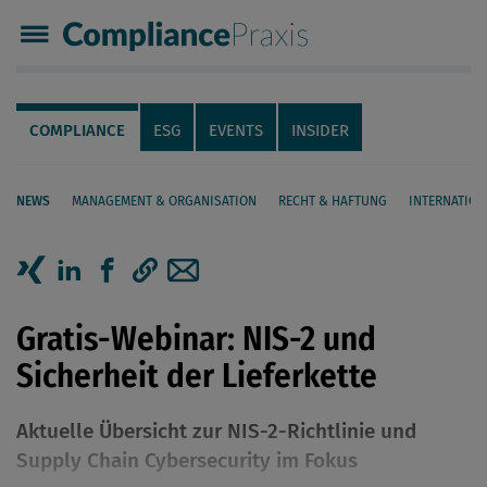
Compliance Praxis
Servicenavigation
Navigation
COMPLIANCE
ESG
EVENTS
INSIDER
NEWS
MANAGEMENT & ORGANISATION
RECHT & HAFTUNG
INTERNATION
Seiteninhalt
Artikel auf Xing teilen
Artikel auf linkedIn teilen
Artikel auf Facebook teilen
Artikellink kopieren
Artikel per Mail teilen
Gratis-Webinar: NIS-2 und
Sicherheit der Lieferkette
Aktuelle Übersicht zur NIS-2-Richtlinie und
Supply Chain Cybersecurity im Fokus