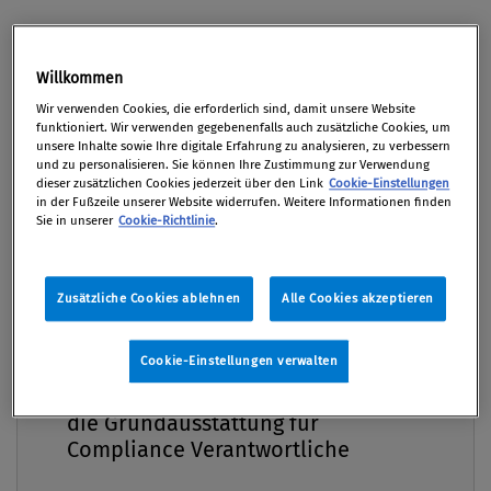
05. Juni 2025 / Online
Premium
Willkommen
Wir verwenden Cookies, die erforderlich sind, damit unsere Website
funktioniert. Wir verwenden gegebenenfalls auch zusätzliche Cookies, um
unsere Inhalte sowie Ihre digitale Erfahrung zu analysieren, zu verbessern
Das Compliance-Praxis-Webinar "NIS-2 und
und zu personalisieren. Sie können Ihre Zustimmung zur Verwendung
dieser zusätzlichen Cookies jederzeit über den Link
Cookie-Einstellungen
Sicherheit in der Lieferkette" bietet einen Überblick
in der Fußzeile unserer Website widerrufen. Weitere Informationen finden
über den aktuellen Status der NIS-2-Verordnung in
Sie in unserer
Cookie-Richtlinie
.
Österreich, um Teilnehmenden die wesentlichen
Managementverpflichtungen, wie Schulungen,
Zusätzliche Cookies ablehnen
Alle Cookies akzeptieren
Risikomanagement und Meldepflichten, zu
vermitteln. Zudem werden die Anforderungen an
Cookie-Einstellungen verwalten
den Einkauf und das Supply Chain Management zu
Compliance Praxis Premium
Mitgliedschaft -
Cybersecurity in der Lieferkette inkl eines
die Grundausstattung für
umfassenden Third Party Risk Managements (TPRM)
Compliance Verantwortliche
zur Sicherung der Lieferkette hervorge...