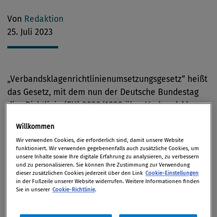
Von
Redaktion
25. Juli 2023
„Verbandsklagenrichtlinienumsetzungsgesetz“ heißt
das Gesetz, mit dem nun der Deutsche Bundestag
die „Richtlinie (EU) 2020/1828 über Verbandsklagen
zum Schutz der Kollektivinteressen der
Willkommen
Verbraucher“ in deutsches Recht umgesetzt hat. Das
Wir verwenden Cookies, die erforderlich sind, damit unsere Website
Gesetz sieht vor, dass Ansprüche von Verbrauchern
funktioniert. Wir verwenden gegebenenfalls auch zusätzliche Cookies, um
gegen Unternehmen gebündelt geltend gemacht
unsere Inhalte sowie Ihre digitale Erfahrung zu analysieren, zu verbessern
und zu personalisieren. Sie können Ihre Zustimmung zur Verwendung
und durchgesetzt werden können. Es soll die
dieser zusätzlichen Cookies jederzeit über den Link
Cookie-Einstellungen
in der Fußzeile unserer Website widerrufen. Weitere Informationen finden
Rechtsposition der Verbraucher stärken und die
Sie in unserer
Cookie-Richtlinie
.
Justiz durch Massenverfahren entlasten.