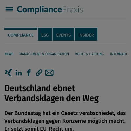
Compliance Praxis
Servicenavigation
Navigation
COMPLIANCE
ESG
EVENTS
INSIDER
NEWS
MANAGEMENT & ORGANISATION
RECHT & HAFTUNG
INTERNATION
Seiteninhalt
Artikel auf Xing teilen
Artikel auf linkedIn teilen
Artikel auf Facebook teilen
Artikellink kopieren
Artikel per Mail teilen
Deutschland ebnet
Verbandsklagen den Weg
Der Bundestag hat ein Gesetz verabschiedet, das
Verbandsklagen gegen Konzerne möglich macht.
Er setzt somit EU-Recht um.