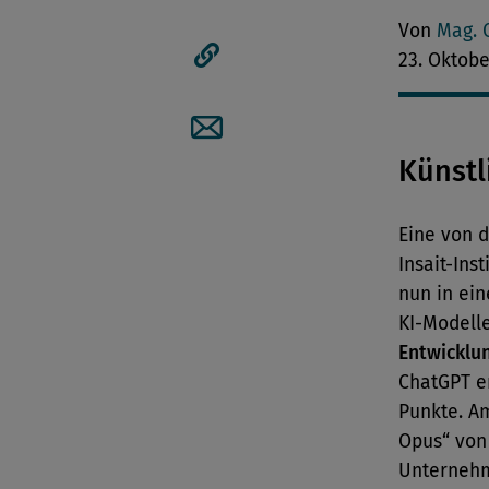
Artikel auf Facebook tei
Von
Mag. 
23. Oktob
Artikellink kopieren
Artikel per Mail teilen
Künstl
Eine von 
Insait-Ins
nun in ei
KI-Modelle
Entwicklun
ChatGPT er
Punkte. A
Opus“ von
Unternehm