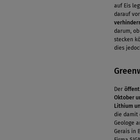
auf Eis le
darauf vo
verhinder
darum, ob
stecken k
dies jedoch
Green
Der
öffent
Oktober u
Lithium u
die damit
Geologe an
Gerais in B
Firma SIGM