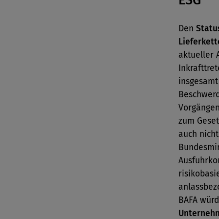
ESG
Den
Statu
Lieferket
aktueller 
Inkrafttre
insgesam
Beschwerd
Vorgängen
zum Gesetz
auch nicht
Bundesmin
Ausfuhrkon
risikobasi
anlassbez
BAFA würd
Unterneh