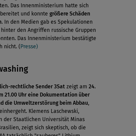
gten. Das Innenministerium hatte sich
rbereitet und konnte
größere Schäden
n
. In den Medien gab es Spekulationen
 hinter den Angriffen russische Gruppen
önnten. Das Innenministerium bestätigte
 nicht. (
Presse)
washing
lich-rechtliche Sender 3Sat
zeigt am
24.
m 21.00 Uhr eine Dokumentation über
nd die Umweltzerstörung beim Abbau
,
 einhergeht. Klemens Laschewski,
 der Staatlichen Universität Minas
rasilien, zeigt sich skeptisch, ob die
A tatsächlich "sauberes" Lithium