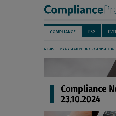
Compliance Pra
Servicenavigation
Navigation
COMPLIANCE
ESG
EVE
NEWS
MANAGEMENT & ORGANISATION
Seiteninhalt
Compliance 
23.10.2024