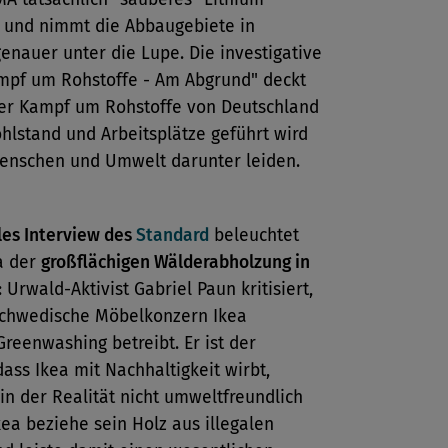
t und nimmt die Abbaugebiete in
genauer unter die Lupe. Die investigative
mpf um Rohstoffe - Am Abgrund" deckt
her Kampf um Rohstoffe von Deutschland
hlstand und Arbeitsplätze geführt wird
enschen und Umwelt darunter leiden.
les Interview des
Standard
beleuchtet
a der
großflächigen Wälderabholzung in
: Urwald-Aktivist Gabriel Paun kritisiert,
schwedische Möbelkonzern Ikea
reenwashing betreibt. Er ist der
ass Ikea mit Nachhaltigkeit wirbt,
 in der Realität nicht umweltfreundlich
kea beziehe sein Holz aus illegalen