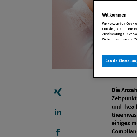
Willkommen
Wir verwenden Cookies
Cookies, um unsere Inh
Zustimmung zur Verwen
Website widerrufen. W
Cookie-Einstellun
Die Anzah
Zeitpunkt
Artikel auf Xing teilen
und Ikea 
Greenwas
Artikel auf linkedIn teil
einiges m
Complian