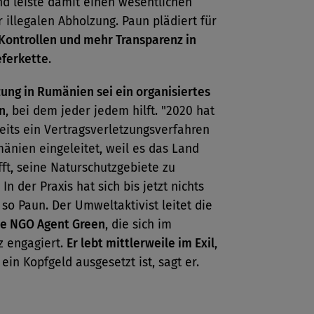
nd leiste damit einen wesentlichen
r illegalen Abholzung. Paun plädiert für
Kontrollen und mehr Transparenz in
eferkette
.
ung in Rumänien sei ein organisiertes
n
, bei dem jeder jedem hilft. "2020 hat
eits ein Vertragsverletzungsverfahren
änien eingeleitet, weil es das Land
fft, seine Naturschutzgebiete zu
In der Praxis hat sich bis jetzt nichts
 so Paun. Der Umweltaktivist leitet die
e NGO Agent Green
, die sich im
z engagiert.
Er lebt mittlerweile im Exil
,
 ein Kopfgeld ausgesetzt ist, sagt er.