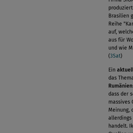
produzier
Brasilien 
Reihe "Ka
auf, welc
aus für Wo
und wie M
(
3Sat
)
Ein
aktuel
das Them
Rumänien
dass der 
massives G
Meinung, d
allerdings
handelt. I