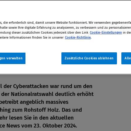
, die erforderlich sind, damit unsere Website funktioniert. Wir verwenden gegebenenfal
alte sowie Ihre digitale Erfahrung zu analysieren, zu verbessern und zu personalisiere
dung dieser zusätzlichen Cookies jederzeit über den Link
Cookie-Einstellungen
in de
eitere Informationen finden Sie in unserer
Cookie-Richtlinie
.
gen verwalten
Zusätzliche Cookies ablehnen
All
l der Cyberattacken war rund um den
 der Nationalratswahl deutlich erhöht
betreibt angeblich massives
hing zum Rohstoff Holz. Das und
en
ehr lesen Sie in den aktuellen
ce News vom 23. Oktober 2024.