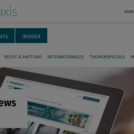
xis
ANM
NTS
INSIDER
RECHT & HAFTUNG
INTERNATIONALES
THEMENSPECIALS
M
News