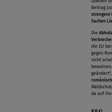
Quellen u
Beitrag zu
strengere 
Sachen Li
Die
Abholz
Verbreche
die EU ber
gegen Rum
nicht scha
bewahren. 
geändert",
rumänisch
Waldschut
da auf ihn