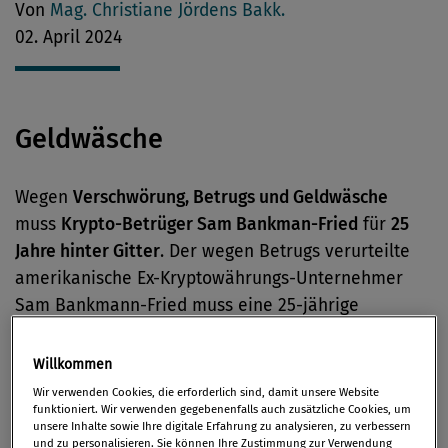
Von
Mag. Christiane Jördens Bakk.
02. April 2024
Geldwäsche
Wegen
Verschwörung, Betrugs und Geldwäsche
muss
Krypto-Betrüger Sam Bankman-Fried
für
25
Jahre hinter Gitter
. Der wegen Betrugs verurteilte
amerikanische Ex-Kryptowährungs-Unternehmer
Sam Bankmann-Fried muss eine 25-jährige
Haftstrafe absitzen. Der New Yorker Richter Lewis
Kaplan hatte vergangenen Donnerstag seine
Willkommen
Entscheidung bekannt gegeben. Die Anwälte des 32-
Wir verwenden Cookies, die erforderlich sind, damit unsere Website
funktioniert. Wir verwenden gegebenenfalls auch zusätzliche Cookies, um
jährigen Gründers der
Digitalgeld-Börse FTX
prüfen
unsere Inhalte sowie Ihre digitale Erfahrung zu analysieren, zu verbessern
indes bereits seit der Verurteilung im November
und zu personalisieren. Sie können Ihre Zustimmung zur Verwendung