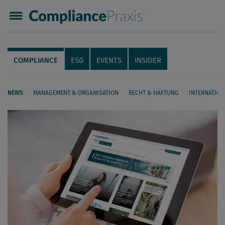
Compliance Praxis
Servicenavigation
Navigation
COMPLIANCE
ESG
EVENTS
INSIDER
NEWS
MANAGEMENT & ORGANISATION
RECHT & HAFTUNG
INTERNATION
Seiteninhalt