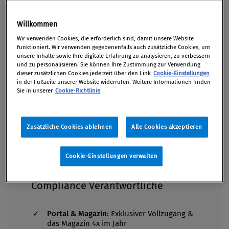
der Compliance ganz besonders, weshalb man
Premium
schon auf den kommenden Compliance
Willkommen
Solutions Day gespannt sein darf, bei dem Prof.
Wir verwenden Cookies, die erforderlich sind, damit unsere Website
Manfred Nowak, UN-Rapporteur und
funktioniert. Wir verwenden gegebenenfalls auch zusätzliche Cookies, um
unsere Inhalte sowie Ihre digitale Erfahrung zu analysieren, zu verbessern
Menschenrechtsexperte, eine Keynote zu diesem
und zu personalisieren. Sie können Ihre Zustimmung zur Verwendung
spannenden Thema halten wird.
dieser zusätzlichen Cookies jederzeit über den Link
Cookie-Einstellungen
in der Fußzeile unserer Website widerrufen. Weitere Informationen finden
Sie in unserer
Cookie-Richtlinie
.
Von
Mag. Christiane Jördens Bakk.
07. Juli 2025
Zusätzliche Cookies ablehnen
Alle Cookies akzeptieren
Compliance Praxis Premium
Cookie-Einstellungen verwalten
Mitgliedschaft -
Als kleinen Vorgeschmack auf seinen Impuls im
die Grundausstattung für
Rahmen des Compliance Solutions Day am 25.
Compliance Verantwortliche
September in der Orangerie in Schönbrunn, hat uns
Prof. Nowak drei große Fragen zu den
Portal & Magazin:
Exklusiver Vollzugang &
Menschenrechten beantwortet. Wir sind bereits
das Magazin 4x im Jahr