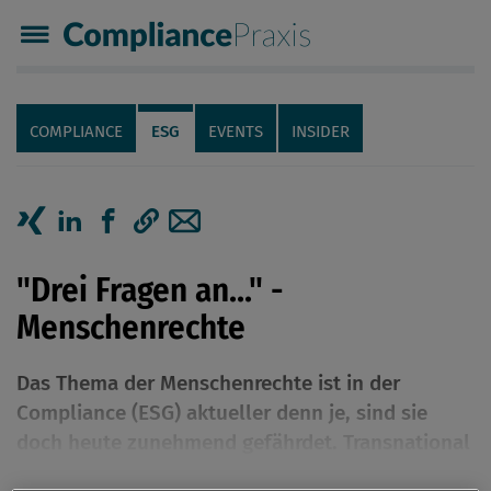
Compliance Praxis
Servicenavigation
Navigation
COMPLIANCE
ESG
EVENTS
INSIDER
Seiteninhalt
Artikel auf Xing teilen
Artikel auf linkedIn teilen
Artikel auf Facebook teilen
Artikellink kopieren
Artikel per Mail teilen
"Drei Fragen an..." -
Menschenrechte
Das Thema der Menschenrechte ist in der
Compliance (ESG) aktueller denn je, sind sie
doch heute zunehmend gefährdet. Transnational
tätige Unternehmen betrifft dieser Schwerpunkt