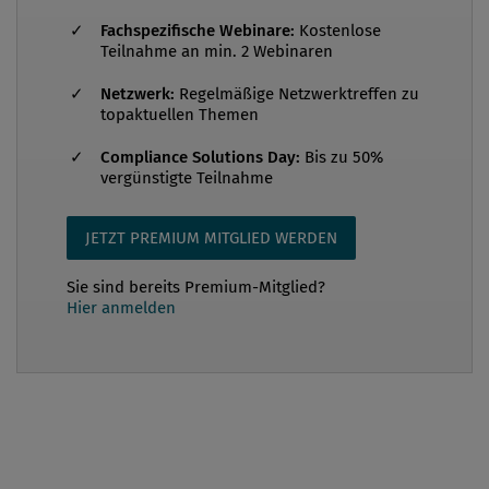
gespannt auf seinen Vortrag im Herbst und holen
Fachspezifische Webinare:
Kostenlose
uns gerne schon vorab seine Expertise zu folgenden
Teilnahme an min. 2 Webinaren
Punkten: Welche großen Hauptfaktoren/Obstacles
sehen Sie bei der Integration von internationalen
Netzwerk:
Regelmäßige Netzwerktreffen zu
topaktuellen Themen
Menschenrechtsstandards in die hiesigen
Compliance-Programme der heimischen Ind...
Compliance Solutions Day:
Bis zu 50%
vergünstigte Teilnahme
JETZT PREMIUM MITGLIED WERDEN
Sie sind bereits Premium-Mitglied?
Hier anmelden