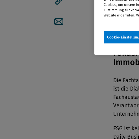
Cookies, um unsere Inh
Artikellink kopieren
Zustimmung zur Verwen
Website widerrufen. W
09. April 
Artikel per Mail teilen
Cookie-Einstellun
Fokus:
Immobi
Die Facht
ist die Di
Fachausta
Verantwor
Unternehm
ESG ist ke
Daily Busi