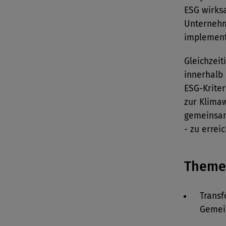
ESG wirksa
Unternehm
implement
Gleichzeit
innerhalb
ESG-Kriter
zur Klima
gemeinsam
- zu errei
Theme
Transf
Gemein