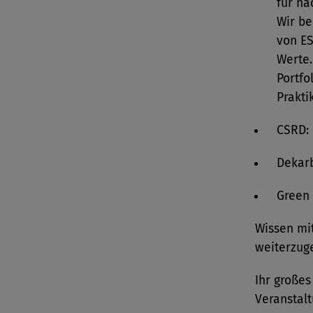
für na
Wir be
von E
Werte.
Portfo
Prakti
CSRD: 
Dekarb
Green
Wissen mi
weiterzuge
Ihr großes
Veranstalt