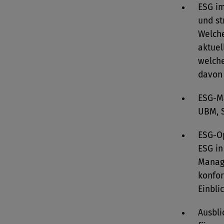
ESG im
und st
Welche
aktue
welche
davon 
ESG-Ma
UBM, 
ESG-Op
ESG in
Manag
konfor
Einbli
Ausbl