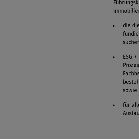
Führungsk
Immobilie
die di
fundie
suchen
ESG-/ 
Prozes
Fachbe
beste
sowie
für al
Austa