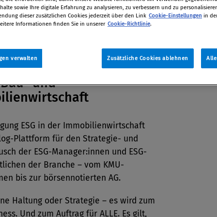
alte sowie Ihre digitale Erfahrung zu analysieren, zu verbessern und zu personalisiere
dung dieser zusätzlichen Cookies jederzeit über den Link
Cookie-Einstellungen
in de
eitere Informationen finden Sie in unserer
Cookie-Richtlinie
.
2024 / Wien
gen verwalten
Zusätzliche Cookies ablehnen
All
 Bau- und
lienwirtschaft
agung ESG in der Immobilienwirtschaft
alog-Plattform für den Strategie- und
usch der ESG-Manager:innen und ESG-
tlichen der Branche – vom KMU-
en bis zur börsennotierten AG.
ine Haltung oder Strategie – es wird zum
ness. Und zum Auftrag für ALLE. Es gilt,