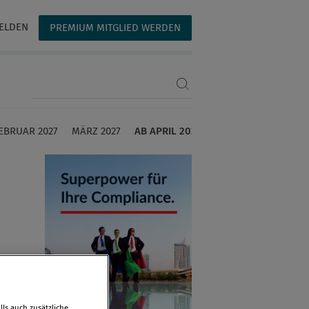
ELDEN
PREMIUM MITGLIED WERDEN
Suchbegriff eingeben
EBRUAR 2027
MÄRZ 2027
AB APRIL 2027
ls auch zusätzliche