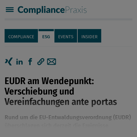
Compliance Praxis
Servicenavigation
Navigation
COMPLIANCE
ESG
EVENTS
INSIDER
Seiteninhalt
Artikel auf Xing teilen
Artikel auf linkedIn teilen
Artikel auf Facebook teilen
Artikellink kopieren
Artikel per Mail teilen
EUDR am Wendepunkt:
Verschiebung und
Vereinfachungen ante portas
Rund um die EU-Entwaldungsverordnung (EUDR)
überschlagen sich derzeit die Ereignisse.
Eigentlich sollten die neuen Sorgfaltspflichten