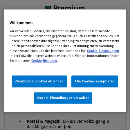
entlang der Lieferkette ab Ende 2025 gelten.
Premium
Massive Bedenken aus Wirtschaft und Politik
führen nun aber zu Last-Minute-Änderungen.
Willkommen
Wir verwenden Cookies, die erforderlich sind, damit unsere Website
Von
Thomas Baumgartner LL.M.
,
Rosa Schneck
funktioniert. Wir verwenden gegebenenfalls auch zusätzliche Cookies, um
12. Dezember 2025
unsere Inhalte sowie Ihre digitale Erfahrung zu analysieren, zu verbessern
und zu personalisieren. Sie können Ihre Zustimmung zur Verwendung
dieser zusätzlichen Cookies jederzeit über den Link
Cookie-Einstellungen
in der Fußzeile unserer Website widerrufen. Weitere Informationen finden
Sie in unserer
Cookie-Richtlinie
.
Am 21. Oktober 2025 hat die Europäische
Kommission einen Änderungsvorschlag zur
Zusätzliche Cookies ablehnen
Alle Cookies akzeptieren
Compliance Praxis Premium
Vereinfachung der Sorgfaltspflichten und Entlastung
Mitgliedschaft -
des dazugehörigen IT-Systems vorgelegt. Ein
die Grundausstattung für
Cookie-Einstellungen verwalten
anschließendes Verhandlungsmandat des Rates der
Compliance Verantwortliche
Europäischen Union und die vom Europäischen
Parlament angenommenen Vorschläge ergänzen
Portal & Magazin:
Exklusiver Vollzugang &
diesen durch weitere Änderungen. Schließlich wurde
das Magazin 4x im Jahr