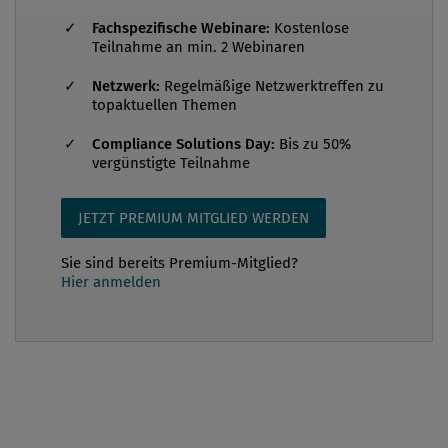
am 4. Dezember 2025 im Rahmen der
Fachspezifische Webinare:
Kostenlose
Trilogverhandlungen eine Einigung zwischen
Teilnahme an min. 2 Webinaren
Parlament und Rat erzielt. Im Folgenden sind die
Netzwerk:
Regelmäßige Netzwerktreffen zu
wesentlic...
topaktuellen Themen
Compliance Solutions Day:
Bis zu 50%
vergünstigte Teilnahme
JETZT PREMIUM MITGLIED WERDEN
Sie sind bereits Premium-Mitglied?
Hier anmelden