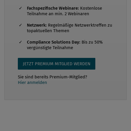
der Berichtsangaben in den verschiedenen
Fachspezifische Webinare:
Kostenlose
Regelwerken (ESRS, CSDDD, EU-Taxonomie). Damit
Teilnahme an min. 2 Webinaren
die Ma...
Netzwerk:
Regelmäßige Netzwerktreffen zu
topaktuellen Themen
Compliance Solutions Day:
Bis zu 50%
vergünstigte Teilnahme
JETZT PREMIUM MITGLIED WERDEN
Sie sind bereits Premium-Mitglied?
Hier anmelden