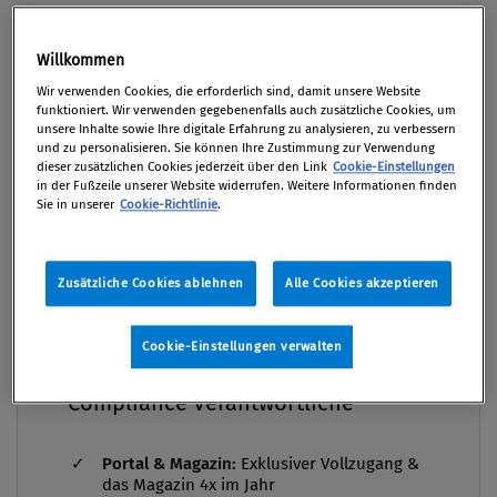
Nachhaltigkeitsberichterstattungspflichten (ua
Premium
CSRD) vorgelegt.
Willkommen
Von
Johannes Assam MSc
Wir verwenden Cookies, die erforderlich sind, damit unsere Website
funktioniert. Wir verwenden gegebenenfalls auch zusätzliche Cookies, um
11. April 2025
unsere Inhalte sowie Ihre digitale Erfahrung zu analysieren, zu verbessern
und zu personalisieren. Sie können Ihre Zustimmung zur Verwendung
dieser zusätzlichen Cookies jederzeit über den Link
Cookie-Einstellungen
in der Fußzeile unserer Website widerrufen. Weitere Informationen finden
Sie in unserer
Cookie-Richtlinie
.
Ziel der Omnibus-Initiative ist es, auf Grundlage der
Empfehlungen des „Draghi-Reports“ sowie der
Zusätzliche Cookies ablehnen
Alle Cookies akzeptieren
Budapester Erklärung der Mitgliedstaaten1
bürokratische Hürden abzubauen und die
Compliance Praxis Premium
Mitgliedschaft -
Wettbewerbsfähigkeit der europäischen Wirtschaft
Cookie-Einstellungen verwalten
die Grundausstattung für
zu stärken. Zentrale Elemente der Vorschläge sind
Compliance Verantwortliche
eine zweijährige Verschiebung der
Anwendungsfristen, eine Einschränkung des
Portal & Magazin:
Exklusiver Vollzugang &
Anwenderkreises sowie eine inhaltliche Reduktion
das Magazin 4x im Jahr