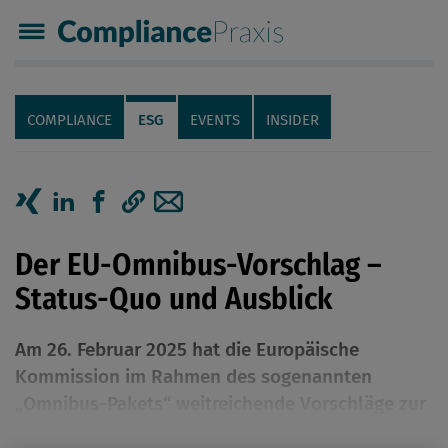
Compliance Praxis
Servicenavigation
Navigation
COMPLIANCE
ESG
EVENTS
INSIDER
Seiteninhalt
Artikel auf Xing teilen
Artikel auf linkedIn teilen
Artikel auf Facebook teilen
Artikellink kopieren
Artikel per Mail teilen
Der EU-Omnibus-Vorschlag –
Status-Quo und Ausblick
Am 26. Februar 2025 hat die Europäische
Kommission im Rahmen des sogenannten
„Omnibus-Pakets“ weitreichende Vorschläge zur
Vereinfachung der bestehenden