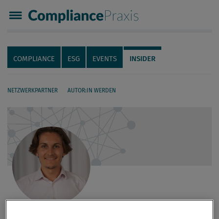
Compliance Praxis
Servicenavigation
Navigation
COMPLIANCE
ESG
EVENTS
INSIDER
NETZWERKPARTNER
AUTOR:IN WERDEN
Seiteninhalt