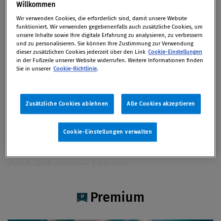
Johannes Assam MSc
Willkommen
Wir verwenden Cookies, die erforderlich sind, damit unsere Website
funktioniert. Wir verwenden gegebenenfalls auch zusätzliche Cookies, um
unsere Inhalte sowie Ihre digitale Erfahrung zu analysieren, zu verbessern
und zu personalisieren. Sie können Ihre Zustimmung zur Verwendung
dieser zusätzlichen Cookies jederzeit über den Link
Cookie-Einstellungen
Artikel auf Xing teilen
Artikel auf linkedIn teilen
Artikel auf Facebook teilen
Artikellink kopieren
Artikel per Mail teilen
in der Fußzeile unserer Website widerrufen. Weitere Informationen finden
Vita
Sie in unserer
Cookie-Richtlinie
.
Johannes Assam, MSc., ist Teil des Sustainability
Zusätzliche Cookies ablehnen
Alle Cookies akzeptieren
& Climate Consulting Teams von Deloitte
Österreich, wo er auf die Umsetzung von
Cookie-Einstellungen verwalten
nachhaltigkeitsbezogenen Regularien, der
Implementierung von ESG-Strategien, sowie den
damit verbundenen internen
Transformationsprozessen spezialisiert ist. Er
bringt dabei umfangreiche Erfahrung im Bereich
Premium
ESG-Regulatorik mit (CSRD/ESRS, CSDDD, EU-
Taxonomie), die er nutzt, um Unternehmen