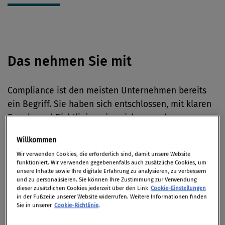
Das nehmen Sie mit
Compliance ist den meisten Unternehmen bereits
ein Begriff. Sie haben sich entschlossen, mit klaren
Regeln und Richtlinien eine sichere und
rechtskonforme Umgebung für Ihre
Willkommen
Mitarbeiter*innen und Geschäftspartner*innen zu
Wir verwenden Cookies, die erforderlich sind, damit unsere Website
schaffen. Jetzt ist es an der Zeit herauszufinden, wie
funktioniert. Wir verwenden gegebenenfalls auch zusätzliche Cookies, um
Sie dieses Vorhaben optimal und korrekt umsetzen.
unsere Inhalte sowie Ihre digitale Erfahrung zu analysieren, zu verbessern
und zu personalisieren. Sie können Ihre Zustimmung zur Verwendung
dieser zusätzlichen Cookies jederzeit über den Link
Cookie-Einstellungen
Um Compliance in der Arbeitswelt anzuwenden, ist
in der Fußzeile unserer Website widerrufen. Weitere Informationen finden
Sie in unserer
Cookie-Richtlinie
.
es auch nötig, die Grundlagen des Arbeitsrechts zu
kennen und zu verstehen. Erstellen Sie eine