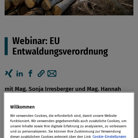
Webinar: EU
Entwaldungsverordnung
Artikel auf Xing teilen
Artikel auf linkedIn teilen
Artikel auf Facebook teilen
Artikellink kopieren
Artikel per Mail teilen
mit Mag. Sonja Irresberger und Mag. Hannah
Kercz - für Premium-Mitglieder kostenfrei!
Willkommen
Wir verwenden Cookies, die erforderlich sind, damit unsere Website
21. Oktober 2024 / online
funktioniert. Wir verwenden gegebenenfalls auch zusätzliche Cookies, um
unsere Inhalte sowie Ihre digitale Erfahrung zu analysieren, zu verbessern
und zu personalisieren. Sie können Ihre Zustimmung zur Verwendung
dieser zusätzlichen Cookies jederzeit über den Link
Cookie-Einstellungen