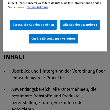
in der Fußzeile unserer Website widerrufen. Weitere Informationen finden
Sie in unserer
Cookie-Richtlinie
.
Die EU-Entwaldungsverordnung
(EUDR)
Zusätzliche Cookies ablehnen
Alle Cookies akzeptieren
Neue Verpflichtungen & Auswirkungen für
österreichische Unternehmen ab 30.12.2024.
Cookie-Einstellungen verwalten
INHALT
Überblick und Hintergrund der Verordnung über
entwaldungsfreie Produkte
Anwendungsbereich: Alle Unternehmen, die
bestimmte Rohstoffe und Produkte
bereitstellen, kaufen, verkaufen oder
exportieren