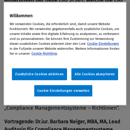
19600 ersetzen wird.
Willkommen
Wir verwenden Cookies, die erforderlich sind, damit unsere Website
07. April 2021 / online
funktioniert. Wir verwenden gegebenenfalls auch zusätzliche Cookies, um
unsere Inhalte sowie Ihre digitale Erfahrung zu analysieren, zu verbessern
und zu personalisieren. Sie können Ihre Zustimmung zur Verwendung
dieser zusätzlichen Cookies jederzeit über den Link
Cookie-Einstellungen
in der Fußzeile unserer Website widerrufen. Weitere Informationen finden
Sie in unserer
Cookie-Richtlinie
.
Aus ISO 19600 wird ISO 37301
Bereiten Sie sich durch den Besuch dieses Seminars
Zusätzliche Cookies ablehnen
Alle Cookies akzeptieren
auf ein internes Audit von Compliance Maßnahmen
in Ihrer Organisation vor.
Cookie-Einstellungen verwalten
Die Basis des Seminars bildet die ÖNORM ISO 19600
„Compliance Managementssysteme – Richtlinien“.
Vortragende: Dr.iur. Barbara Neiger, MBA, MA, Lead
Auditorin für Compliance Managementsysteme