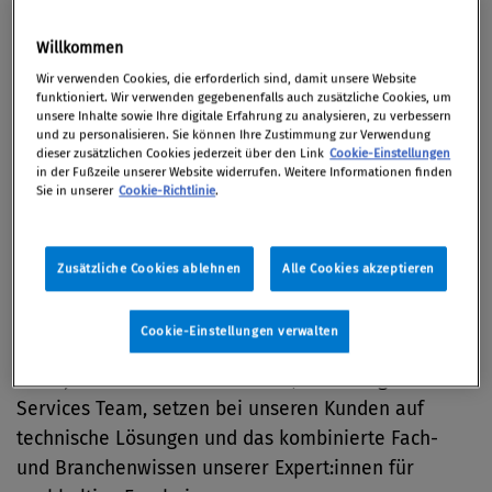
22. September 2022 / Compliance Solutions Day
Willkommen
2022
Wir verwenden Cookies, die erforderlich sind, damit unsere Website
funktioniert. Wir verwenden gegebenenfalls auch zusätzliche Cookies, um
unsere Inhalte sowie Ihre digitale Erfahrung zu analysieren, zu verbessern
und zu personalisieren. Sie können Ihre Zustimmung zur Verwendung
dieser zusätzlichen Cookies jederzeit über den Link
Cookie-Einstellungen
In einer sich ständig wandelnden und immer
in der Fußzeile unserer Website widerrufen. Weitere Informationen finden
Sie in unserer
Cookie-Richtlinie
.
schneller wachsenden Wirtschaftswelt nehmen auch
die regulatorischen Anforderungen zu, was alle
Unternehmen – unabhängig von ihrer Größe – vor
Zusätzliche Cookies ablehnen
Alle Cookies akzeptieren
besondere Herausforderungen stellt. Eine effiziente,
zeitgerechte und kostengünstige Umsetzung
Cookie-Einstellungen verwalten
regulatorischer Vorgaben ist das Ziel – die Realität
sieht jedoch oft anders aus. Wir, im Managed
Services Team, setzen bei unseren Kunden auf
technische Lösungen und das kombinierte Fach-
und Branchenwissen unserer Expert:innen für