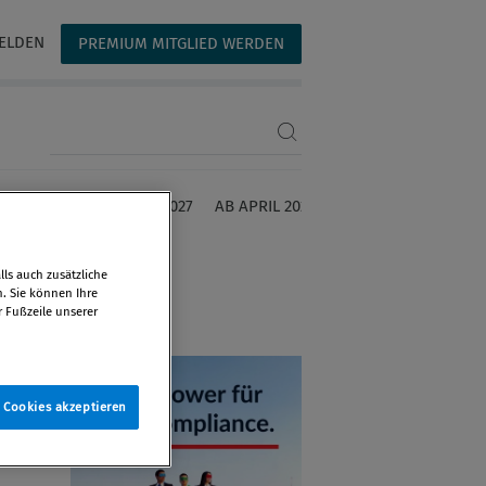
ELDEN
PREMIUM MITGLIED WERDEN
Suchbegriff eingeben
FEBRUAR 2027
MÄRZ 2027
AB APRIL 2027
ls auch zusätzliche
WERBUNG
n. Sie können Ihre
r Fußzeile unserer
e Cookies akzeptieren