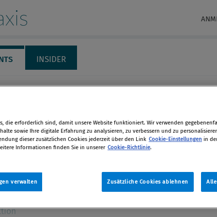
xis
ANM
NTS
INSIDER
BER 2026
NOVEMBER 2026
DEZEMBER 2026
JANUAR 2027
ern, Spenden &
, die erforderlich sind, damit unsere Website funktioniert. Wir verwenden gegebenenfal
alte sowie Ihre digitale Erfahrung zu analysieren, zu verbessern und zu personalisiere
eren
dung dieser zusätzlichen Cookies jederzeit über den Link
Cookie-Einstellungen
in de
eitere Informationen finden Sie in unserer
Cookie-Richtlinie
.
fen die Korruptionsdelikte bei
en
gen an Amtsträger, Behörden,
gen verwalten
Zusätzliche Cookies ablehnen
All
len
tion