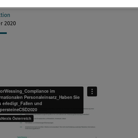
insätzen.
tion
er 2020