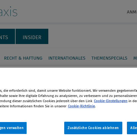
xis
ANM
NTS
INSIDER
RECHT & HAFTUNG
INTERNATIONALES
THEMENSPECIALS
M
ance im internationalen
aleinsatz: Haben Sie
, die erforderlich sind, damit unsere Website funktioniert. Wir verwenden gegebenenfal
erledigt?
alte sowie Ihre digitale Erfahrung zu analysieren, zu verbessern und zu personalisiere
dung dieser zusätzlichen Cookies jederzeit über den Link
Cookie-Einstellungen
in de
en
eitere Informationen finden Sie in unserer
Cookie-Richtlinie
.
fgang Kapek und MMag. Dr. Michaela
lar von Taylor Wessing über die
len
gen verwalten
Zusätzliche Cookies ablehnen
All
eine bei grenzüberschreitenden