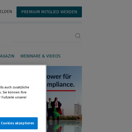
ELDEN
PREMIUM MITGLIED WERDEN
Suchbegriff eingeben
AGAZIN
WEBINARE & VIDEOS
ls auch zusätzliche
n. Sie können Ihre
r Fußzeile unserer
e Cookies akzeptieren