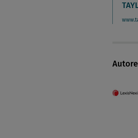
TAY
www.t
Autor