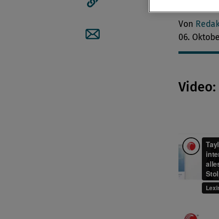
Personale
Artikellink kopieren
Von
Redak
06. Oktob
Artikel per Mail teilen
Video: