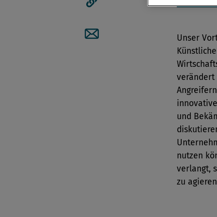
Artikellink kopieren
Unser Vor
Artikel per Mail teilen
Künstliche
Wirtschaft
verändert
Angreifern
innovativ
und Bekäm
diskutier
Unternehm
nutzen kön
verlangt, 
zu agiere