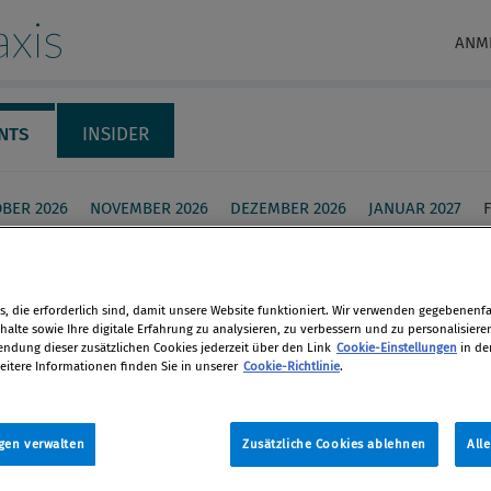
xis
ANM
NTS
INSIDER
BER 2026
NOVEMBER 2026
DEZEMBER 2026
JANUAR 2027
aud 2.0
, die erforderlich sind, damit unsere Website funktioniert. Wir verwenden gegebenenfal
e Angriffsmethoden und Fraud-
alte sowie Ihre digitale Erfahrung zu analysieren, zu verbessern und zu personalisiere
dung dieser zusätzlichen Cookies jederzeit über den Link
Cookie-Einstellungen
in de
gen verändert
eitere Informationen finden Sie in unserer
Cookie-Richtlinie
.
en
mber 2025 / Compliance Solutions Day
gen verwalten
Zusätzliche Cookies ablehnen
All
len