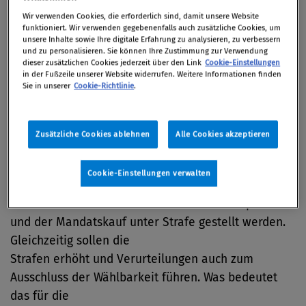
Wir verwenden Cookies, die erforderlich sind, damit unsere Website
21. September 2023 / Compliance Solutions Day
funktioniert. Wir verwenden gegebenenfalls auch zusätzliche Cookies, um
unsere Inhalte sowie Ihre digitale Erfahrung zu analysieren, zu verbessern
2023
und zu personalisieren. Sie können Ihre Zustimmung zur Verwendung
dieser zusätzlichen Cookies jederzeit über den Link
Cookie-Einstellungen
in der Fußzeile unserer Website widerrufen. Weitere Informationen finden
Sie in unserer
Cookie-Richtlinie
.
Nach jahrelangen Diskussionen liegt nun der
Entwurf des
Zusätzliche Cookies ablehnen
Alle Cookies akzeptieren
Korruptionsstrafrechtsänderungsgesetzes 2023 vor,
das laut Regierung zu den strengsten der Welt
Cookie-Einstellungen verwalten
zählen soll. Resultierend aus den Verfahren rund
um das Ibiza-Video soll nun die Vorabkorruption
und der Mandatskauf unter Strafe gestellt werden.
Gleichzeitig sollen die
Strafen erhöht und Verurteilungen auch zum
Ausschluss der Wählbarkeit führen. Was bedeutet
das für die