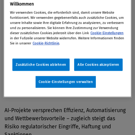
Netzwerktreffen widmet sich dem
Willkommen
Spannungsfeld zwischen Innovation und
Wir verwenden Cookies, die erforderlich sind, damit unsere Website
Regulierung und beleuchtet AI und Datenschutz
funktioniert. Wir verwenden gegebenenfalls auch zusätzliche Cookies, um
unsere Inhalte sowie Ihre digitale Erfahrung zu analysieren, zu verbessern
aus der Perspektive der Unternehmenspraxis –
und zu personalisieren. Sie können Ihre Zustimmung zur Verwendung
dieser zusätzlichen Cookies jederzeit über den Link
Cookie-Einstellungen
organisiert von den Compliance-Praxis
in der Fußzeile unserer Website widerrufen. Weitere Informationen finden
Netzwerkpartnern Austrian Standards und Taylor
Sie in unserer
Cookie-Richtlinie
.
Wessing.
Von
Redaktion
Zusätzliche Cookies ablehnen
Alle Cookies akzeptieren
09. März 2026 / Austrian Standards, Heinestraße 38,
1020 Wien
Cookie-Einstellungen verwalten
AI-Projekte versprechen Effizienz, Automatisierung
und Wettbewerbsvorteile – zugleich steigt das
Risiko regulatorischer Eingriffe, Haftung und
Sanktionen.