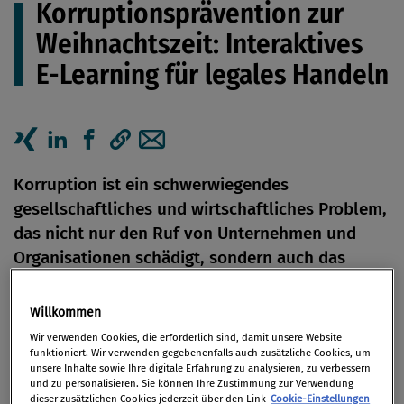
Korruptionsprävention zur
Weihnachtszeit: Interaktives
E-Learning für legales Handeln
Artikel auf Xing teilen
Artikel auf linkedIn teilen
Artikel auf Facebook teilen
Artikellink kopieren
Artikel per Mail teilen
Korruption ist ein schwerwiegendes
gesellschaftliches und wirtschaftliches Problem,
das nicht nur den Ruf von Unternehmen und
Organisationen schädigt, sondern auch das
Vertrauen der Öffentlichkeit untergräbt.
Willkommen
Von
Redaktion
Wir verwenden Cookies, die erforderlich sind, damit unsere Website
18. November 2024
funktioniert. Wir verwenden gegebenenfalls auch zusätzliche Cookies, um
unsere Inhalte sowie Ihre digitale Erfahrung zu analysieren, zu verbessern
und zu personalisieren. Sie können Ihre Zustimmung zur Verwendung
dieser zusätzlichen Cookies jederzeit über den Link
Cookie-Einstellungen