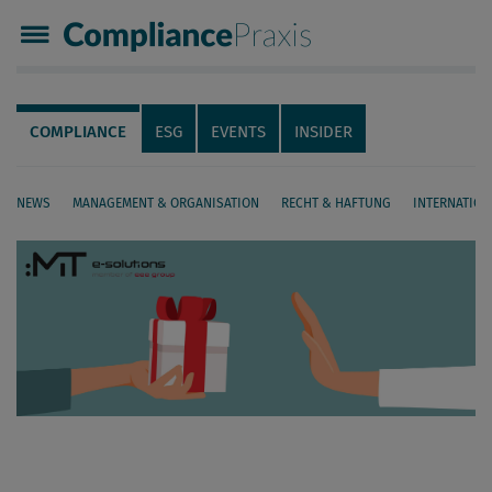
Compliance Praxis
Servicenavigation
Navigation
COMPLIANCE
ESG
EVENTS
INSIDER
NEWS
MANAGEMENT & ORGANISATION
RECHT & HAFTUNG
INTERNATION
Seiteninhalt