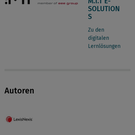
M.I.T E-
SOLUTION
S
Z
u den
digitalen
Lernlösungen
Autoren