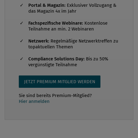
Dual-Use-Gütern spielen dabei eine zentrale Rolle.
Portal & Magazin:
Exklusiver Vollzugang &
In Zeiten globaler Krisen, geopolitischer
das Magazin 4x im Jahr
Spannungen und verschärfter Sanktionen sind vor
Fachspezifische Webinare:
Kostenlose
allem Kredit- und Finanzinstitute gefordert, ihre
Teilnahme an min. 2 Webinaren
Sanktions-Compliance zu stärken, Lieferketten
Netzwerk:
Regelmäßige Netzwerktreffen zu
risikobasiert zu prüfen und einschlägige Typologien
topaktuellen Themen
frühzeitig zu erk...
Compliance Solutions Day:
Bis zu 50%
vergünstigte Teilnahme
JETZT PREMIUM MITGLIED WERDEN
Sie sind bereits Premium-Mitglied?
Hier anmelden