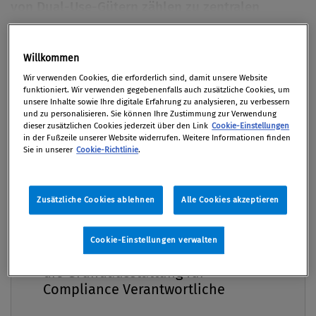
von Dual-Use-Gütern zählen zu zentralen
Risiken im internationalen Umfeld. Kredit- und
Finanzinstitute sind gefordert, diese frühzeitig zu
Premium
Willkommen
identifizieren und wirksam zu adressieren. Dieser
Wir verwenden Cookies, die erforderlich sind, damit unsere Website
Beitrag schärft das Risikobewusstsein für diese
funktioniert. Wir verwenden gegebenenfalls auch zusätzliche Cookies, um
Themen.
unsere Inhalte sowie Ihre digitale Erfahrung zu analysieren, zu verbessern
und zu personalisieren. Sie können Ihre Zustimmung zur Verwendung
dieser zusätzlichen Cookies jederzeit über den Link
Cookie-Einstellungen
Von
Mag. Shahanaz Müller BA, CAMS
in der Fußzeile unserer Website widerrufen. Weitere Informationen finden
Sie in unserer
Cookie-Richtlinie
.
03. März 2026 / Erschienen in Compliance Praxis
1/2026, S. 10
Zusätzliche Cookies ablehnen
Alle Cookies akzeptieren
Compliance Praxis Premium
Internationale Handels- und Finanzströme werden
Cookie-Einstellungen verwalten
Mitgliedschaft -
zunehmend aus dem Blickwinkel von Compliance-
die Grundausstattung für
und Sicherheitsrisiken gesehen. Insbesondere
Compliance Verantwortliche
Proliferationsfinanzierung sowie der Missbrauch von