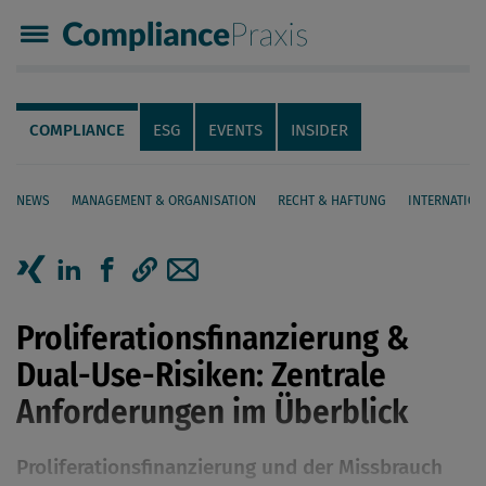
Compliance Praxis
Servicenavigation
Navigation
COMPLIANCE
ESG
EVENTS
INSIDER
NEWS
MANAGEMENT & ORGANISATION
RECHT & HAFTUNG
INTERNATION
Seiteninhalt
Artikel auf Xing teilen
Artikel auf linkedIn teilen
Artikel auf Facebook teilen
Artikellink kopieren
Artikel per Mail teilen
Proliferationsfinanzierung &
Dual-Use-Risiken: Zentrale
Anforderungen im Überblick
Proliferationsfinanzierung und der Missbrauch