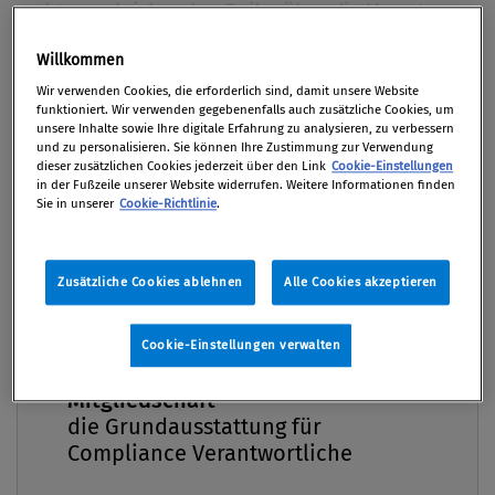
rechtsvergleichenden Reihe über die Umsetzung
der Whistle­blowing-Richtlinie in der
Willkommen
Europäischen Union. Zunächst soll die ­
Premium
Wir verwenden Cookies, die erforderlich sind, damit unsere Website
Umsetzung in dem als Vorreiter ­geltenden
funktioniert. Wir verwenden gegebenenfalls auch zusätzliche Cookies, um
Frankreich dargestellt werden. Ist es gelungen,
unsere Inhalte sowie Ihre digitale Erfahrung zu analysieren, zu verbessern
und zu personalisieren. Sie können Ihre Zustimmung zur Verwendung
die ­Position des Musterschülers zu verteidigen?
dieser zusätzlichen Cookies jederzeit über den Link
Cookie-Einstellungen
TEIL 1
in der Fußzeile unserer Website widerrufen. Weitere Informationen finden
Sie in unserer
Cookie-Richtlinie
.
Von
Mag. Martin Eckel LL.M.
,
Mag. Daniela Sojková
31. August 2022 / Erschienen in Compliance Praxis
Zusätzliche Cookies ablehnen
Alle Cookies akzeptieren
3/2022
Cookie-Einstellungen verwalten
Compliance Praxis Premium
Mitgliedschaft -
Die Europäische Union hat im Jahr 2019 eine
die Grundausstattung für
weitreichende Richtlinie zum Schutz von Personen,
Compliance Verantwortliche
die Verstöße gegen das Unionsrecht melden,