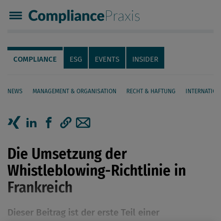
Compliance Praxis
Servicenavigation
Navigation
COMPLIANCE
ESG
EVENTS
INSIDER
NEWS
MANAGEMENT & ORGANISATION
RECHT & HAFTUNG
INTERNATION
Seiteninhalt
Artikel auf Xing teilen
Artikel auf linkedIn teilen
Artikel auf Facebook teilen
Artikellink kopieren
Artikel per Mail teilen
Die Umsetzung der
Whistleblowing-Richtlinie in
Frankreich
Dieser Beitrag ist der erste Teil einer