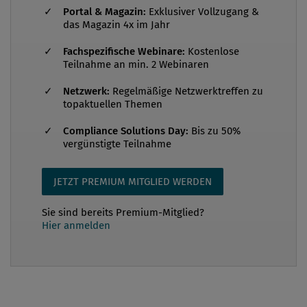
verabschiedet. Diese trat am 16. Dezember 2019 in
Portal & Magazin:
Exklusiver Vollzugang &
Kraft und jeder der 27 EU-Mitgliedstaaten hatte bis
das Magazin 4x im Jahr
zum 17. Dezember 2021 Zeit, diese Bestimmungen
Fachspezifische Webinare:
Kostenlose
ins nationale Recht umzusetzen. Sämtliche Staaten,
Teilnahme an min. 2 Webinaren
darunter auch Frankreich und Österreich, waren mit
Netzwerk:
Regelmäßige Netzwerktreffen zu
der Umsetzung säumig. Im Juli 2022 wurde gegen 15
topaktuellen Themen
Mitgliedstaaten ein weiterer Schritt im
Vertragsverletzungs...
Compliance Solutions Day:
Bis zu 50%
vergünstigte Teilnahme
JETZT PREMIUM MITGLIED WERDEN
Sie sind bereits Premium-Mitglied?
Hier anmelden