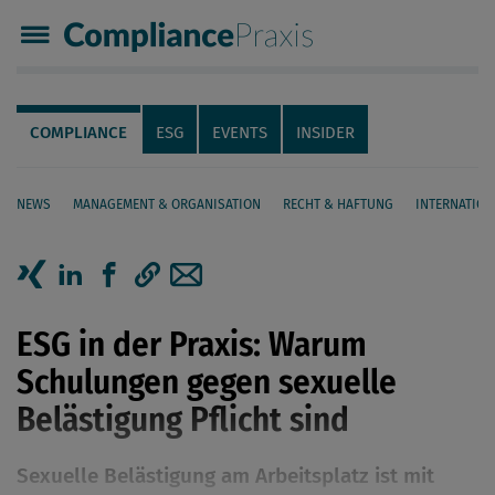
Compliance Praxis
Servicenavigation
Navigation
COMPLIANCE
ESG
EVENTS
INSIDER
NEWS
MANAGEMENT & ORGANISATION
RECHT & HAFTUNG
INTERNATION
Seiteninhalt
Artikel auf Xing teilen
Artikel auf linkedIn teilen
Artikel auf Facebook teilen
Artikellink kopieren
Artikel per Mail teilen
ESG in der Praxis: Warum
Schulungen gegen sexuelle
Belästigung Pflicht sind
Sexuelle Belästigung am Arbeitsplatz ist mit