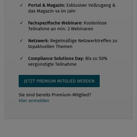
After-Work-Drink beugte sich ein Kollege zu ihr,
Portal & Magazin:
Exklusiver Vollzugang &
stützte sich mit seiner Hand auf ihrem
das Magazin 4x im Jahr
Oberschenkel ab und flüsterte etwas, das sie
Fachspezifische Webinare:
Kostenlose
erstarren ließ. Eine unangenehme Berührung und
Teilnahme an min. 2 Webinaren
ein anzüglicher Kommentar, halb als Scherz
Netzwerk:
Regelmäßige Netzwerktreffen zu
gemeint, doch mit einem Unterton, der keine
topaktuellen Themen
Missverständnisse zuließ. Sie lachte ...
Compliance Solutions Day:
Bis zu 50%
vergünstigte Teilnahme
JETZT PREMIUM MITGLIED WERDEN
Sie sind bereits Premium-Mitglied?
Hier anmelden