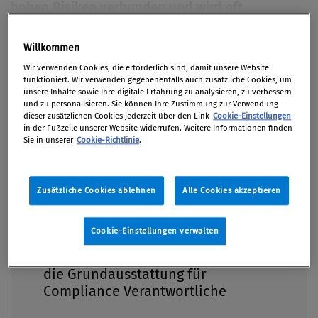
hohen Risiken verbunden und wird oft
tabuisiert. Im ESG-Kontext wird Prävention zur
unternehmerischen Pflicht. Schulungen schaffen
Willkommen
Premium
Handlungssicherheit und fördern eine
Wir verwenden Cookies, die erforderlich sind, damit unsere Website
funktioniert. Wir verwenden gegebenenfalls auch zusätzliche Cookies, um
respektvolle Unternehmenskultur. Wer jetzt
unsere Inhalte sowie Ihre digitale Erfahrung zu analysieren, zu verbessern
handelt, schützt und stärkt das Unternehmen.
und zu personalisieren. Sie können Ihre Zustimmung zur Verwendung
dieser zusätzlichen Cookies jederzeit über den Link
Cookie-Einstellungen
in der Fußzeile unserer Website widerrufen. Weitere Informationen finden
Von
Lisa-Maria Mair MSc, MBA
Sie in unserer
Cookie-Richtlinie
.
27. Mai 2025 / Erschienen in Compliance Praxis
2/2025, S. 8
Zusätzliche Cookies ablehnen
Alle Cookies akzeptieren
Cookie-Einstellungen verwalten
Compliance Praxis Premium
Andrea liebte ihren Job. Kreatives Arbeiten, ein
Mitgliedschaft -
tolles Team, regelmäßige Brainstorming-Sessions in
die Grundausstattung für
entspannter Atmosphäre – es hätte perfekt sein
Compliance Verantwortliche
können. Doch dann kam dieser eine Abend. Beim