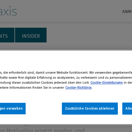
xis
ANM
NTS
INSIDER
RECHT & HAFTUNG
INTERNATIONALES
THEMENSPECIALS
M
ance und die Latenz
, die erforderlich sind, damit unsere Website funktioniert. Wir verwenden gegebenenfal
alte sowie Ihre digitale Erfahrung zu analysieren, zu verbessern und zu personalisiere
renzüberschreitungen
dung dieser zusätzlichen Cookies jederzeit über den Link
Cookie-Einstellungen
in de
eitere Informationen finden Sie in unserer
Cookie-Richtlinie
.
uft Compliance Gefahr, durch
en
tung verwässert zu werden oder sich
gen verwalten
Zusätzliche Cookies ablehnen
All
arren illegitimer Regeln spannen zu
len
ie kann Hyper-Prävention durch
che Motivation ersetzt werden, und