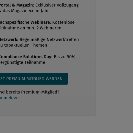
ie Perspektiven für die Zukunft zu
Portal & Magazin:
Exklusiver Vollzugang
& das Magazin 4x im Jahr
 Und letztlich auch Analysen, Ausblicke
ungen zu tätigen. Der Arzt Paracelsus
Fachspezifische Webinare:
Kostenlose
Teilnahme an min. 2 Webinaren
t der Erkenntnis zitiert...
Netzwerk:
Regelmäßige Netzwerktreffen
zu topaktuellen Themen
Compliance Solutions Day:
Bis zu 50%
vergünstigte Teilnahme
TZT PREMIUM MITGLIED WERDEN
ind bereits Premium-Mitglied?
 anmelden