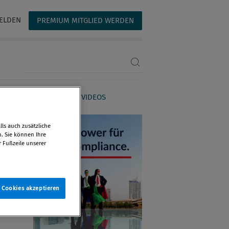
ELDEN
PREMIUM MITGLIED WERDEN
Suchbegriff eingeben
AGAZIN
WEBINARE & VIDEOS
ls auch zusätzliche
n. Sie können Ihre
r Fußzeile unserer
e Cookies akzeptieren