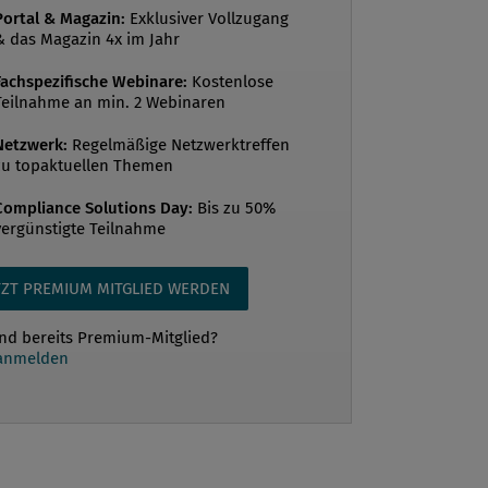
n bestenfalls einhalten? Wie viel Zeit
Portal & Magazin:
Exklusiver Vollzugang
noch? Ist G...
& das Magazin 4x im Jahr
Fachspezifische Webinare:
Kostenlose
Teilnahme an min. 2 Webinaren
Netzwerk:
Regelmäßige Netzwerktreffen
zu topaktuellen Themen
Compliance Solutions Day:
Bis zu 50%
vergünstigte Teilnahme
TZT PREMIUM MITGLIED WERDEN
ind bereits Premium-Mitglied?
 anmelden