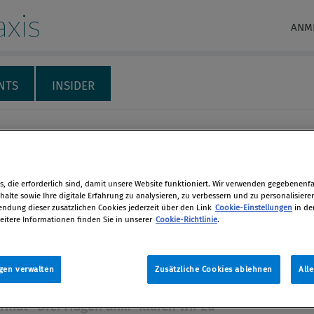
xis
ANM
NTS
INSIDER
RECHT & HAFTUNG
INTERNATIONALES
THEMENSPECIALS
M
ragen an...” - NIS-2
, die erforderlich sind, damit unsere Website funktioniert. Wir verwenden gegebenenfal
alte sowie Ihre digitale Erfahrung zu analysieren, zu verbessern und zu personalisiere
dung dieser zusätzlichen Cookies jederzeit über den Link
Cookie-Einstellungen
in de
tag für die Umsetzung der NIS-2-
eitere Informationen finden Sie in unserer
Cookie-Richtlinie
.
e war der 17. Oktober 2024. Bis zu
en
atum mussten die EU-Mitgliedstaaten
-Richtlinie zur Cybersicherheit in
gen verwalten
Zusätzliche Cookies ablehnen
All
s Recht umsetzen. In unserem
len
mat "Drei Fragen an..." klären wir zu