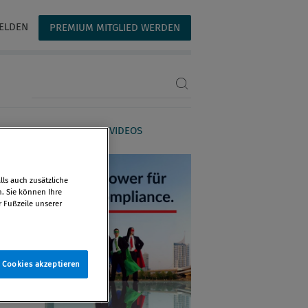
ELDEN
PREMIUM MITGLIED WERDEN
Suchbegriff eingeben
AGAZIN
WEBINARE & VIDEOS
ls auch zusätzliche
n. Sie können Ihre
r Fußzeile unserer
e Cookies akzeptieren