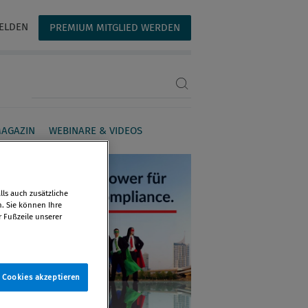
ELDEN
PREMIUM MITGLIED WERDEN
Suchbegriff eingeben
AGAZIN
WEBINARE & VIDEOS
ls auch zusätzliche
n. Sie können Ihre
r Fußzeile unserer
e Cookies akzeptieren