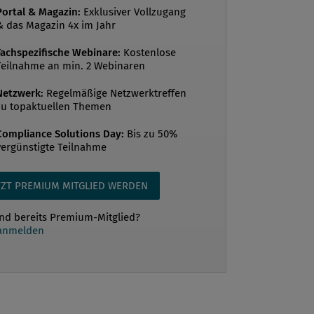
nden Betrachtungen durch ein Interview
Portal & Magazin:
Exklusiver Vollzugang
& das Magazin 4x im Jahr
axis, welches Sie ebenfalls in dieser
er Compliance...
Fachspezifische Webinare:
Kostenlose
Teilnahme an min. 2 Webinaren
Netzwerk:
Regelmäßige Netzwerktreffen
zu topaktuellen Themen
Compliance Solutions Day:
Bis zu 50%
vergünstigte Teilnahme
TZT PREMIUM MITGLIED WERDEN
ind bereits Premium-Mitglied?
 anmelden