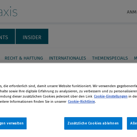
xis
ANM
NTS
INSIDER
RECHT & HAFTUNG
INTERNATIONALES
THEMENSPECIALS
M
aus der Welt der
ng – Ein Update
, die erforderlich sind, damit unsere Website funktioniert. Wir verwenden gegebenenfal
alte sowie Ihre digitale Erfahrung zu analysieren, zu verbessern und zu personalisiere
dung dieser zusätzlichen Cookies jederzeit über den Link
Cookie-Einstellungen
in de
globalisierten Wirtschaft gewinnt die
eitere Informationen finden Sie in unserer
Cookie-Richtlinie
.
en
sche Steuerung von ­Compliance für
men an Bedeutung. Um Vertrauen bei
gen verwalten
Zusätzliche Cookies ablehnen
All
len
eschäftspartnern und ­Behörden
n und dabei interne Prozesse