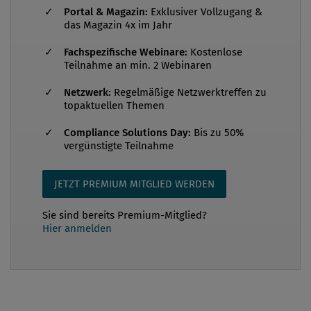
Portal & Magazin:
Exklusiver Vollzugang &
Compliance Officer trägt maßgeblich nicht nur
das Magazin 4x im Jahr
rechtliche Verantwortung im Unternehmen, sondern
Fachspezifische Webinare:
Kostenlose
ist ein unternehmerischer Sparring-Partner.
Teilnahme an min. 2 Webinaren
Persönliche Charakterstärke, fachliche Kompetenz,
Stressresistenz und insbesondere Diskretion,...
Netzwerk:
Regelmäßige Netzwerktreffen zu
topaktuellen Themen
Compliance Solutions Day:
Bis zu 50%
vergünstigte Teilnahme
JETZT PREMIUM MITGLIED WERDEN
Sie sind bereits Premium-Mitglied?
Hier anmelden