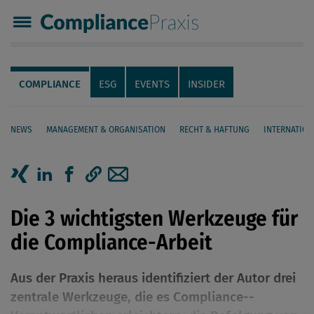
Compliance Praxis
Servicenavigation
Navigation
COMPLIANCE
ESG
EVENTS
INSIDER
NEWS
MANAGEMENT & ORGANISATION
RECHT & HAFTUNG
INTERNATION
Seiteninhalt
Artikel auf Xing teilen
Artikel auf linkedIn teilen
Artikel auf Facebook teilen
Artikellink kopieren
Artikel per Mail teilen
Die 3 wichtigsten Werkzeuge für
die ­Compliance-Arbeit
Aus der Praxis heraus identifiziert der Autor drei
zentrale Werkzeuge, die es Compliance-­