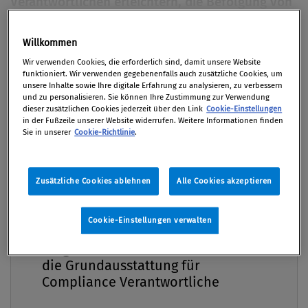
Verantwortlichen erleichtern, die Befolgung von
Regelungen im Unternehmen wirklich nachhaltig
durchzusetzen. Vor allem die IT-gestützte
Willkommen
Premium
Compliance im Vertrieb bietet einen hohen
Wir verwenden Cookies, die erforderlich sind, damit unsere Website
Mehrwert.
funktioniert. Wir verwenden gegebenenfalls auch zusätzliche Cookies, um
unsere Inhalte sowie Ihre digitale Erfahrung zu analysieren, zu verbessern
und zu personalisieren. Sie können Ihre Zustimmung zur Verwendung
Von
Dr. Michael Stelzel
dieser zusätzlichen Cookies jederzeit über den Link
Cookie-Einstellungen
in der Fußzeile unserer Website widerrufen. Weitere Informationen finden
31. Mai 2022 / Erschienen in Compliance Praxis
Sie in unserer
Cookie-Richtlinie
.
2/2022, S. 40
Zusätzliche Cookies ablehnen
Alle Cookies akzeptieren
Der Begriff Compliance bezieht sich praktisch auf
Cookie-Einstellungen verwalten
alle Geschäftsfelder und Rechtsgebiete, mit denen
Compliance Praxis Premium
Mitgliedschaft -
ein Unternehmen in Berührung kommt. Hinzu
die Grundausstattung für
kommen ethische und Firmenkulturnormen und
Compliance Verantwortliche
Erwartungshaltungen, die branchen- und
eigentümerbezogen variieren können. Der