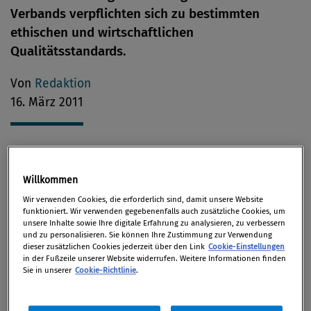
Verbands verpflichten sich zu bestimmten
ethischen und wirtschaftlichen
Qualitätsstandards.
Von
Redaktion
16. März 2011
In der Generalversammlung Anfang März 2011
Willkommen
wurde Susanne Senft, senft & partner, zur neuen
Wir verwenden Cookies, die erforderlich sind, damit unsere Website
Geschäftsführerin bestellt. Brigitte Mühlbauer,
funktioniert. Wir verwenden gegebenenfalls auch zusätzliche Cookies, um
unsere Inhalte sowie Ihre digitale Erfahrung zu analysieren, zu verbessern
Menedetter PR, behält ihre Funktion als
und zu personalisieren. Sie können Ihre Zustimmung zur Verwendung
stellvertretende Geschäftsführerin und Kassiererin
dieser zusätzlichen Cookies jederzeit über den Link
Cookie-Einstellungen
in der Fußzeile unserer Website widerrufen. Weitere Informationen finden
bei. Jürgen Gangoly, The Skills Group, wird
Sie in unserer
Cookie-Richtlinie
.
Schriftführer und übernimmt als ICCO-Delegierter
die internationalen Agenden der Gruppe.