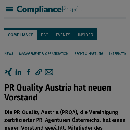
Compliance Praxis
Servicenavigation
Navigation
COMPLIANCE
ESG
EVENTS
INSIDER
NEWS
MANAGEMENT & ORGANISATION
RECHT & HAFTUNG
INTERNATION
Seiteninhalt
Artikel auf Xing teilen
Artikel auf linkedIn teilen
Artikel auf Facebook teilen
Artikellink kopieren
Artikel per Mail teilen
PR Quality Austria hat neuen
Vorstand
Die PR Quality Austria (PRQA), die Vereinigung
zertifizierter PR-Agenturen Österreichs, hat einen
neuen Vorstand gewählt. Mitglieder des