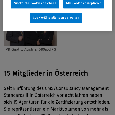
Zusätzliche Cookies ablehnen
Alle Cookies akzeptieren
Cookie-Einstellungen verwalten
PR Quality Austria_580px.JPG
15 Mitglieder in Österreich
Seit Einführung des CMS/Consultancy Management
Standards II in Österreich vor acht Jahren haben
sich 15 Agenturen für die Zertifizierung entschieden.
Sie repräsentieren ein Marktvolumen von mehr als