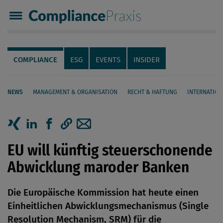
Compliance Praxis
Servicenavigation
Navigation
COMPLIANCE
ESG
EVENTS
INSIDER
NEWS
MANAGEMENT & ORGANISATION
RECHT & HAFTUNG
INTERNATION
Seiteninhalt
Artikel auf Xing teilen
Artikel auf linkedIn teilen
Artikel auf Facebook teilen
Artikellink kopieren
Artikel per Mail teilen
EU will künftig steuerschonende
Abwicklung maroder Banken
Die Europäische Kommission hat heute einen
Einheitlichen Abwicklungsmechanismus (Single
Resolution Mechanism, SRM) für die