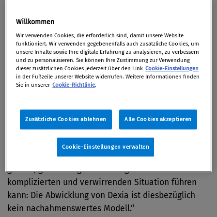
würde laut Kommission sichergestellt, dass dem
SSM unterliegende Banken, die in ernsthafte
Willkommen
Schwierigkeiten geraten, effizient und mit
Wir verwenden Cookies, die erforderlich sind, damit unsere Website
minimalen Kosten für den Steuerzahler und die
funktioniert. Wir verwenden gegebenenfalls auch zusätzliche Cookies, um
unsere Inhalte sowie Ihre digitale Erfahrung zu analysieren, zu verbessern
Realwirtschaft abgewickelt werden können.
und zu personalisieren. Sie können Ihre Zustimmung zur Verwendung
dieser zusätzlichen Cookies jederzeit über den Link
Cookie-Einstellungen
Hierzu der für Binnenmarkt und Dienstleistungen
in der Fußzeile unserer Website widerrufen. Weitere Informationen finden
Sie in unserer
Cookie-Richtlinie
.
zuständige Kommissar Michel Barnier: „Wir haben
gesehen, wie schnell Bankenkrisen sich über
Grenzen hinweg ausbreiten können und wie schnell
Zusätzliche Cookies ablehnen
Alle Cookies akzeptieren
dadurch eine negative Kettenreaktion für das
Vertrauen in den Euroraum entstehen kann. Wir
Cookie-Einstellungen verwalten
haben auch gesehen, wie der Zusammenbruch einer
großen, grenzübergreifend tätigen Bank zu einer
komplizierten und verwirrenden Situation führen
kann: Die Abwicklung von Dexia ist diesbezüglich
kein nachahmenswertes Modell.“