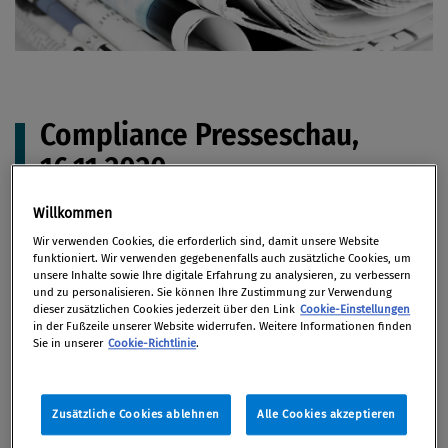
Compliance Presseschau,
16.11.2020
Willkommen
Wir verwenden Cookies, die erforderlich sind, damit unsere Website
funktioniert. Wir verwenden gegebenenfalls auch zusätzliche Cookies, um
Artikel auf Xing teilen
Artikel auf linkedIn teilen
Artikel auf Facebook teilen
Artikellink kopieren
Artikel per Mail teilen
unsere Inhalte sowie Ihre digitale Erfahrung zu analysieren, zu verbessern
Aktuelle Compliance-Nachrichten aus der
und zu personalisieren. Sie können Ihre Zustimmung zur Verwendung
dieser zusätzlichen Cookies jederzeit über den Link
Cookie-Einstellungen
Presse.
in der Fußzeile unserer Website widerrufen. Weitere Informationen finden
Sie in unserer
Cookie-Richtlinie
.
Von
Redaktion
16. November 2020
Zusätzliche Cookies ablehnen
Alle Cookies akzeptieren