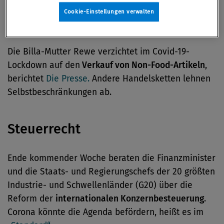
Cookie-Einstellungen verwalten
Wettbewerbsrecht
Die Billa-Mutter Rewe verzichtet im Covid-19-
Lockdown auf den
Verkauf von Non-Food-Artikeln
,
berichtet
Die Presse.
Andere Handelsketten lehnen
Selbstbeschränkungen ab.
Steuerrecht
Ende kommender Woche beraten die Finanzminister
und die Staats- und Regierungschefs der 20 größten
Industrie- und Schwellenländer (G20) über die
Reform der
internationalen Konzernbesteuerung
.
Corona könnte die Agenda befördern, heißt es im