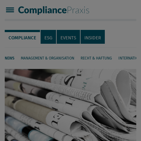
Compliance Praxis
Servicenavigation
Navigation
COMPLIANCE
ESG
EVENTS
INSIDER
NEWS
MANAGEMENT & ORGANISATION
RECHT & HAFTUNG
INTERNATION
Seiteninhalt