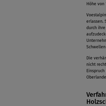
Höhe von 1
Voestalpi
erlassen.
durch ihre
aufzudeck
Unternehm
Schwellen 
Die verhä
nicht rech
Einspruch
Oberlande
Verfah
Holzsc