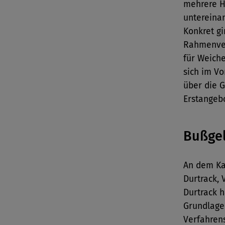
mehrere H
untereina
Konkret g
Rahmenver
für Weich
sich im Vo
über die G
Erstangeb
Bußgel
An dem Ka
Durtrack,
Durtrack 
Grundlage
Verfahren