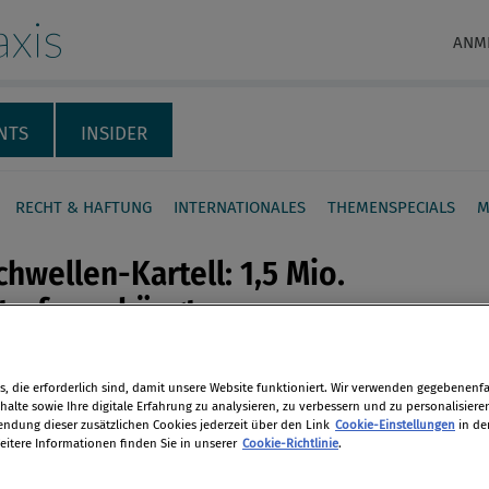
xis
ANM
NTS
INSIDER
RECHT & HAFTUNG
INTERNATIONALES
THEMENSPECIALS
M
hwellen-Kartell: 1,5 Mio.
trafe verhängt
skartellamt hat ein Verfahren gegen
en
, die erforderlich sind, damit unsere Website funktioniert. Wir verwenden gegebenenfal
r von Bahnschwellen mit einer
alte sowie Ihre digitale Erfahrung zu analysieren, zu verbessern und zu personalisiere
von 1,5 Mio. Euro gegen die Firma
dung dieser zusätzlichen Cookies jederzeit über den Link
Cookie-Einstellungen
in de
eitere Informationen finden Sie in unserer
Cookie-Richtlinie
.
len
abgeschlossen. Der Voestalpine BWG
 Bußgeld aufgrund aktiver Mithilfe