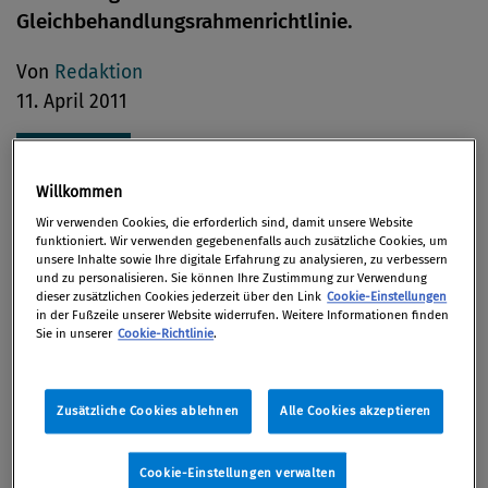
Gleichbehandlungsrahmenrichtlinie.
Von
Redaktion
11. April 2011
Willkommen
Durch die Richtlinie 2000/78/EG oder
Wir verwenden Cookies, die erforderlich sind, damit unsere Website
Gleichbehandlungsrahmenrichtlinie wird ein
funktioniert. Wir verwenden gegebenenfalls auch zusätzliche Cookies, um
unsere Inhalte sowie Ihre digitale Erfahrung zu analysieren, zu verbessern
allgemeiner Rahmen für die Verwirklichung der
und zu personalisieren. Sie können Ihre Zustimmung zur Verwendung
Gleichbehandlung in Beschäftigung und Beruf
dieser zusätzlichen Cookies jederzeit über den Link
Cookie-Einstellungen
in der Fußzeile unserer Website widerrufen. Weitere Informationen finden
vorgegeben. Die Richtlinie betrifft die
Sie in unserer
Cookie-Richtlinie
.
Diskriminierung und Belästigung aus Gründen der
Religion oder der Weltanschauung, einer
Behinderung, des Alters oder der sexuellen
Zusätzliche Cookies ablehnen
Alle Cookies akzeptieren
Ausrichtung. Sie bestimmt insbesondere, dass für
Menschen mit einer Behinderung angemessene
Cookie-Einstellungen verwalten