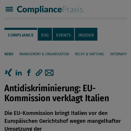
Compliance Praxis
Servicenavigation
Navigation
COMPLIANCE
ESG
EVENTS
INSIDER
NEWS
MANAGEMENT & ORGANISATION
RECHT & HAFTUNG
INTERNATION
Seiteninhalt
Artikel auf Xing teilen
Artikel auf linkedIn teilen
Artikel auf Facebook teilen
Artikellink kopieren
Artikel per Mail teilen
Antidiskriminierung: EU-
Kommission verklagt Italien
Die EU-Kommission bringt Italien vor den
Europäischen Gerichtshof wegen mangelhafter
Umsetzung der