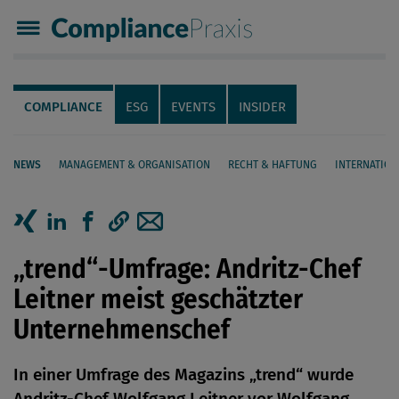
Compliance Praxis
Servicenavigation
Navigation
COMPLIANCE
ESG
EVENTS
INSIDER
NEWS
MANAGEMENT & ORGANISATION
RECHT & HAFTUNG
INTERNATION
Seiteninhalt
Artikel auf Xing teilen
Artikel auf linkedIn teilen
Artikel auf Facebook teilen
Artikellink kopieren
Artikel per Mail teilen
„trend“-Umfrage: Andritz-Chef
Leitner meist geschätzter
Unternehmenschef
In einer Umfrage des Magazins „trend“ wurde
Andritz-Chef Wolfgang Leitner vor Wolfgang