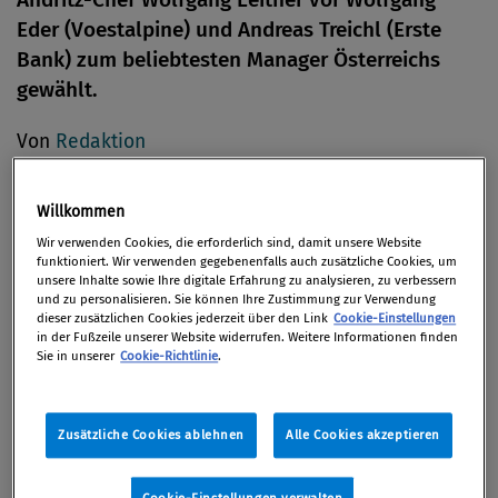
Eder (Voestalpine) und Andreas Treichl (Erste
Bank) zum beliebtesten Manager Österreichs
gewählt.
Von
Redaktion
14. Juni 2011
Willkommen
Wir verwenden Cookies, die erforderlich sind, damit unsere Website
funktioniert. Wir verwenden gegebenenfalls auch zusätzliche Cookies, um
Einmal jährlich wählen die Chefs von Österreichs
unsere Inhalte sowie Ihre digitale Erfahrung zu analysieren, zu verbessern
und zu personalisieren. Sie können Ihre Zustimmung zur Verwendung
500 größten Unternehmen jenen
dieser zusätzlichen Cookies jederzeit über den Link
Cookie-Einstellungen
Unternehmenslenker, den sie selbst am meisten
in der Fußzeile unserer Website widerrufen. Weitere Informationen finden
Sie in unserer
Cookie-Richtlinie
.
bewundern: Dieses Jahr ist es mit Abstand Wolfgang
Leitner, Chef und 29-Prozent-Aktionär des Grazer
Anlagebauers Andritz AG.
Zusätzliche Cookies ablehnen
Alle Cookies akzeptieren