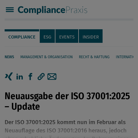
Compliance Praxis
Servicenavigation
Navigation
COMPLIANCE
ESG
EVENTS
INSIDER
NEWS
MANAGEMENT & ORGANISATION
RECHT & HAFTUNG
INTERNATION
Seiteninhalt
Artikel auf Xing teilen
Artikel auf linkedIn teilen
Artikel auf Facebook teilen
Artikellink kopieren
Artikel per Mail teilen
Neuausgabe der ISO 37001:2025
– Update
Der ISO 37001:2025 kommt nun im Februar als
Neuauflage des ISO 37001:2016 heraus, jedoch