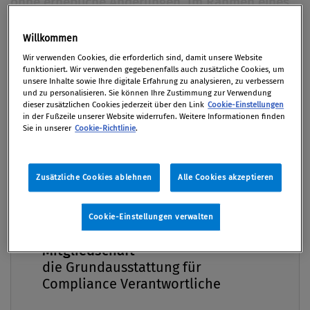
ohne erhebliche Änderungen. Im Rahmen eines
der jährlichen Audits kann der Übergang auf die
neue Ausgabe ohne Probleme erfolgen.
Willkommen
Premium
Wir verwenden Cookies, die erforderlich sind, damit unsere Website
funktioniert. Wir verwenden gegebenenfalls auch zusätzliche Cookies, um
Von
Dr. Peter Jonas
unsere Inhalte sowie Ihre digitale Erfahrung zu analysieren, zu verbessern
24. Februar 2025
und zu personalisieren. Sie können Ihre Zustimmung zur Verwendung
dieser zusätzlichen Cookies jederzeit über den Link
Cookie-Einstellungen
in der Fußzeile unserer Website widerrufen. Weitere Informationen finden
Sie in unserer
Cookie-Richtlinie
.
Der Standard ISO 37001:20161 „Managementsysteme
zur Korruptionsbekämpfung – Anforderungen mit
Zusätzliche Cookies ablehnen
Alle Cookies akzeptieren
Leitlinien zur Anwendung“ war einer der ersten
Standards der vom, damals neu gegründeten, ISO TC
Cookie-Einstellungen verwalten
309 „Governance of organisations“, im Jahr 2016
Compliance Praxis Premium
Mitgliedschaft -
herausgegeben wurde. Er ist nach wie vor einer der
die Grundausstattung für
wichtigsten Standards für den Bereich des
Compliance Verantwortliche
Compliancemanagement von Organisationen. Laut
der jüngsten Erhebung der ISO2 im Jahr 2023, sind