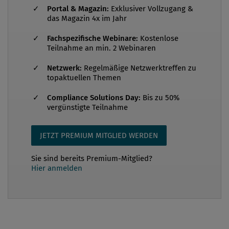
Portal & Magazin:
Exklusiver Vollzugang &
weltweit rund 8.000 Unternehmen/Organisationen
das Magazin 4x im Jahr
nach diesem Standard z...
Fachspezifische Webinare:
Kostenlose
Teilnahme an min. 2 Webinaren
Netzwerk:
Regelmäßige Netzwerktreffen zu
topaktuellen Themen
Compliance Solutions Day:
Bis zu 50%
vergünstigte Teilnahme
JETZT PREMIUM MITGLIED WERDEN
Sie sind bereits Premium-Mitglied?
Hier anmelden