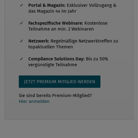
Portal & Magazin:
Exklusiver Vollzugang &
Kommunikationstechnologie (IKT). Nicht nur Banken
das Magazin 4x im Jahr
und Versicherungsunternehmen, die bereits d...
Fachspezifische Webinare:
Kostenlose
Teilnahme an min. 2 Webinaren
Netzwerk:
Regelmäßige Netzwerktreffen zu
topaktuellen Themen
Compliance Solutions Day:
Bis zu 50%
vergünstigte Teilnahme
JETZT PREMIUM MITGLIED WERDEN
Sie sind bereits Premium-Mitglied?
Hier anmelden