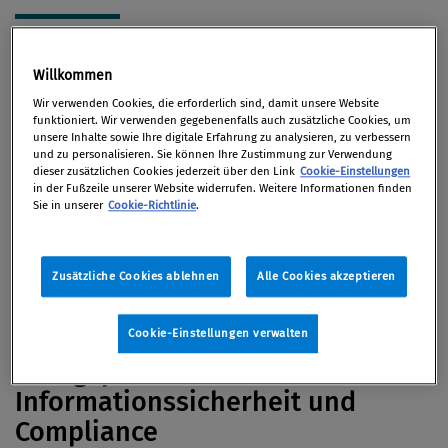
Willkommen
Der Fokus hat sich von der reinen
Wir verwenden Cookies, die erforderlich sind, damit unsere Website
Vorschriftenerfüllung hin zur strategischen
funktioniert. Wir verwenden gegebenenfalls auch zusätzliche Cookies, um
Bedeutung einer soliden Informationssicherheit
unsere Inhalte sowie Ihre digitale Erfahrung zu analysieren, zu verbessern
und zu personalisieren. Sie können Ihre Zustimmung zur Verwendung
verlagert. Für Compliance- und
dieser zusätzlichen Cookies jederzeit über den Link
Cookie-Einstellungen
Sicherheitsverantwortliche ist es damit
in der Fußzeile unserer Website widerrufen. Weitere Informationen finden
Sie in unserer
Cookie-Richtlinie
.
entscheidend, „Cyberrisiken“ präventiv zu
bearbeiten, entsprechend zu minimieren und durch
klare Handlungsstrategien auf Bedrohungen
Zusätzliche Cookies ablehnen
Alle Cookies akzeptieren
vorbereitet zu sein.
Cookie-Einstellungen verwalten
Erfolgspartnerschaft
Informationssicherheit und
Compliance