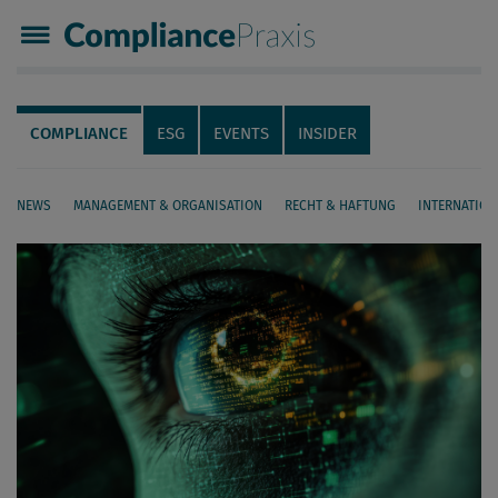
Compliance Praxis
Servicenavigation
Navigation
COMPLIANCE
ESG
EVENTS
INSIDER
NEWS
MANAGEMENT & ORGANISATION
RECHT & HAFTUNG
INTERNATION
Seiteninhalt