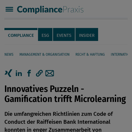
Compliance Praxis
Servicenavigation
Navigation
COMPLIANCE
ESG
EVENTS
INSIDER
NEWS
MANAGEMENT & ORGANISATION
RECHT & HAFTUNG
INTERNATION
Seiteninhalt
Artikel auf Xing teilen
Artikel auf linkedIn teilen
Artikel auf Facebook teilen
Artikellink kopieren
Artikel per Mail teilen
Innovatives Puzzeln -
Gamification trifft Microlearning
Die umfangreichen Richtlinien zum Code of
Conduct der Raiffeisen Bank International
konnten in enger Zusammenarbeit von