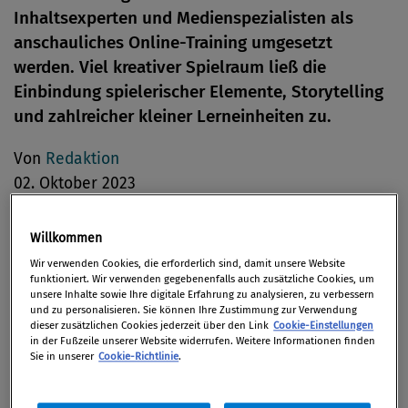
Inhaltsexperten und Medienspezialisten als
anschauliches Online-Training umgesetzt
werden. Viel kreativer Spielraum ließ die
Einbindung spielerischer Elemente, Storytelling
und zahlreicher kleiner Lerneinheiten zu.
Von
Redaktion
02. Oktober 2023
Willkommen
Wir verwenden Cookies, die erforderlich sind, damit unsere Website
Compliance Themen online zu vermitteln stellt
funktioniert. Wir verwenden gegebenenfalls auch zusätzliche Cookies, um
häuftig eine besondere Herausforderung dar, da
unsere Inhalte sowie Ihre digitale Erfahrung zu analysieren, zu verbessern
und zu personalisieren. Sie können Ihre Zustimmung zur Verwendung
sich die Begeisterung der Mitarbeitenden für
dieser zusätzlichen Cookies jederzeit über den Link
Cookie-Einstellungen
in der Fußzeile unserer Website widerrufen. Weitere Informationen finden
Richtlinien und Regeln üblicherweise in Grenzen
Sie in unserer
Cookie-Richtlinie
.
hält und Contents mit einem stark belehrenden
Charakter bei den Lernenden unbeliebt sind.