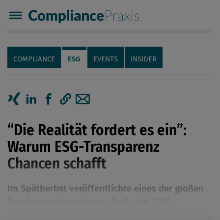
Compliance Praxis
Servicenavigation
Navigation
COMPLIANCE
ESG
EVENTS
INSIDER
Seiteninhalt
Artikel auf Xing teilen
Artikel auf linkedIn teilen
Artikel auf Facebook teilen
Artikellink kopieren
Artikel per Mail teilen
“Die Realität fordert es ein”:
Warum ESG-Transparenz
Chancen schafft
Im Spätherbst veröffentlichte eines der großen
Beratungsunternehmen, PwC, das “ESG-
Performance-Ranking 2024”. Das Ergebnis zeigt: