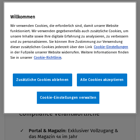
Unternehmen, die klar definierte und messbare
Premium
Ziele haben, schneiden besser ab.
Willkommen
Wir verwenden Cookies, die erforderlich sind, damit unsere Website
Von
Mag. Christiane Jördens Bakk.
funktioniert. Wir verwenden gegebenenfalls auch zusätzliche Cookies, um
31. Januar 2025
unsere Inhalte sowie Ihre digitale Erfahrung zu analysieren, zu verbessern
und zu personalisieren. Sie können Ihre Zustimmung zur Verwendung
dieser zusätzlichen Cookies jederzeit über den Link
Cookie-Einstellungen
in der Fußzeile unserer Website widerrufen. Weitere Informationen finden
Sie in unserer
Cookie-Richtlinie
.
Insgesamt waren es die 140 umsatzstärksten
Unternehmen Österreichs, die PwC auf ihre
Zusätzliche Cookies ablehnen
Alle Cookies akzeptieren
Nachhaltigkeitsleistung hin, im Zuge des ESG-
Compliance Praxis Premium
Performance-Rankings 2024, analysiert hat.
Mitgliedschaft -
Cookie-Einstellungen verwalten
Besonderer Fokus galt dabei vor allem der
die Grundausstattung für
Methodik: PwC konzentrierte sich nicht auf den Ist-
Compliance Verantwortliche
Zustand, sondern die messbare Verbesserung der
Nachhaltigkeitsleistung. Auf Basis von zehn ESG-
Portal & Magazin:
Exklusiver Vollzugang &
Bewertungskriterien (ua E - Qualität der Ziele bzgl
das Magazin 4x im Jahr