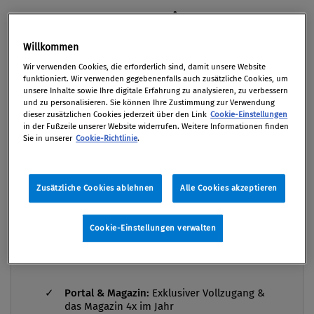
Von
Mag. Jutta Höfler
Premium
10. Juni 2026 / Erschienen in Compliance Praxis
2/2026, S. 41
Willkommen
Wir verwenden Cookies, die erforderlich sind, damit unsere Website
funktioniert. Wir verwenden gegebenenfalls auch zusätzliche Cookies, um
unsere Inhalte sowie Ihre digitale Erfahrung zu analysieren, zu verbessern
und zu personalisieren. Sie können Ihre Zustimmung zur Verwendung
Exportsanktionen sind ein dynamisches
dieser zusätzlichen Cookies jederzeit über den Link
Cookie-Einstellungen
Compliance-Risikofeld: Die EU-Richtlinie 2024/1226
in der Fußzeile unserer Website widerrufen. Weitere Informationen finden
Sie in unserer
Cookie-Richtlinie
.
verschärft Strafdrohungen, zugleich werden
Sanktionslisten und Ausfuhrrestriktionen seit 2022
laufend angepasst. Entscheidend ist daher weniger
Zusätzliche Cookies ablehnen
Alle Cookies akzeptieren
das „Ob“ als das „Wie“: Unternehmen brauchen
Compliance Praxis Premium
Mitgliedschaft -
einen risikobasierten Ansatz, klare
Cookie-Einstellungen verwalten
die Grundausstattung für
Verantwortlichkeiten und ein Prüfsetup, das
Compliance Verantwortliche
Änderungen zuverlässig abbildet. Die folgenden
Leitfragen unterstützen dabei. Rahmenbedingungen
Portal & Magazin:
Exklusiver Vollzugang &
(Risikoanalyse) Welches Geschäftsmodell ver...
das Magazin 4x im Jahr