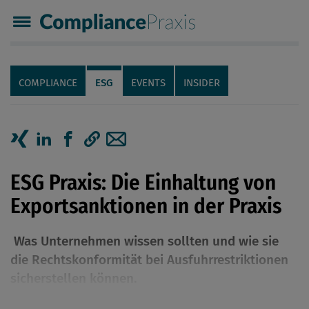
Compliance Praxis
Servicenavigation
Navigation
COMPLIANCE
ESG
EVENTS
INSIDER
Seiteninhalt
Artikel auf Xing teilen
Artikel auf linkedIn teilen
Artikel auf Facebook teilen
Artikellink kopieren
Artikel per Mail teilen
ESG Praxis: Die Einhaltung von
Exportsanktionen in der Praxis
Was Unternehmen wissen sollten und wie sie
die Rechtskonformität bei Ausfuhrrestriktionen
sicherstellen können.