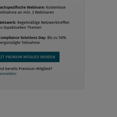
Fachspezifische Webinare:
Kostenlose
Teilnahme an min. 2 Webinaren
Netzwerk:
Regelmäßige Netzwerktreffen
zu topaktuellen Themen
Compliance Solutions Day:
Bis zu 50%
vergünstigte Teilnahme
TZT PREMIUM MITGLIED WERDEN
ind bereits Premium-Mitglied?
 anmelden