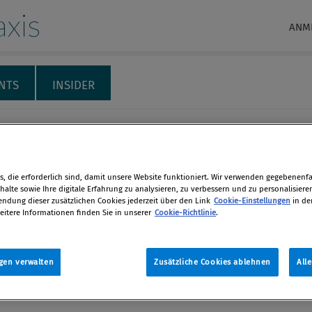
xis
ANM
NTS
INSIDER
twaldungsverordnung –
t jetzt zu tun?
, die erforderlich sind, damit unsere Website funktioniert. Wir verwenden gegebenenfal
alte sowie Ihre digitale Erfahrung zu analysieren, zu verbessern und zu personalisiere
isnahe Checkliste für einen guten
dung dieser zusätzlichen Cookies jederzeit über den Link
Cookie-Einstellungen
in de
en
eitere Informationen finden Sie in unserer
Cookie-Richtlinie
.
k.
as Baumgartner
,
Theresa Eigner
len
gen verwalten
Zusätzliche Cookies ablehnen
All
024 / Erschienen in Compliance Praxis
 22