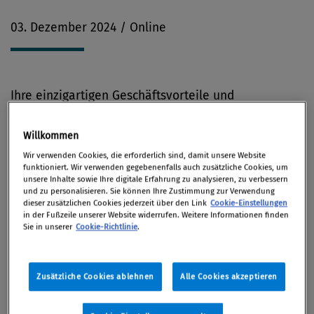
03. Dezember 2024 / Online
Ihre einzigartigen Geschäftsvorteile und
Betriebsgeheimnisse sind DER Schlüssel zu Ihrer
Marktstellung und Wettbewerbsfähigkeit! Schützen
Willkommen
Sie Ihren Wettbewerbsvorsprung! Unsere Top-
Wir verwenden Cookies, die erforderlich sind, damit unsere Website
funktioniert. Wir verwenden gegebenenfalls auch zusätzliche Cookies, um
Experten zeigen Ihnen konkrete Maßnahmen auf!
unsere Inhalte sowie Ihre digitale Erfahrung zu analysieren, zu verbessern
und zu personalisieren. Sie können Ihre Zustimmung zur Verwendung
dieser zusätzlichen Cookies jederzeit über den Link
Cookie-Einstellungen
in der Fußzeile unserer Website widerrufen. Weitere Informationen finden
Das Wesentliche
Sie in unserer
Cookie-Richtlinie
.
Kennen Sie Ihre einzigartigen
Zusätzliche Cookies ablehnen
Alle Cookies akzeptieren
Geschäfts-/Betriebsbereiche?