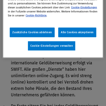
Hinblick auf Kunden, Lieferanten und Dienstleiter.
und zu personalisieren. Sie können Ihre Zustimmung zur Verwendung
dieser zusätzlichen Cookies jederzeit über den Link
Cookie-Einstellungen
Korruption ist klar eine Vortat zur
in der Fußzeile unserer Website widerrufen. Weitere Informationen finden
Sie in unserer
Cookie-Richtlinie
.
Geldwäsche
…auch wenn die Schmiergeldzahlung über einen
externen Agenten in einem Drittland läuft – und
Zusätzliche Cookies ablehnen
Alle Cookies akzeptieren
Ihr Unternehmen direkt nichts damit zu tun hat!
Cookie-Einstellungen verwalten
Lassen Sie sich nicht von der oft laxen Kontrolle
im Bereich Korruption etc. täuschen! Jede
internationale Geldüberweisung erfolgt via
SWIFT. Alle großen „Dienste“ haben hier
unlimitierten online-Zugang. Es wird streng
(online) kontrolliert und bei Verstoß drohen
extrem hohe Pönale, die den Bestand Ihres
Unternehmens gefährden können.