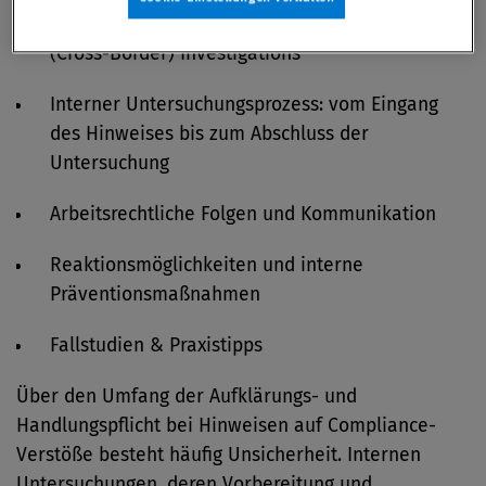
Organisation von grenzüberschreitenden
(Cross-Border) Investigations
Interner Untersuchungsprozess: vom Eingang
des Hinweises bis zum Abschluss der
Untersuchung
Arbeitsrechtliche Folgen und Kommunikation
Reaktionsmöglichkeiten und interne
Präventionsmaßnahmen
Fallstudien & Praxistipps
Über den Umfang der Aufklärungs- und
Handlungspflicht bei Hinweisen auf Compliance-
Verstöße besteht häufig Unsicherheit. Internen
Untersuchungen, deren Vorbereitung und