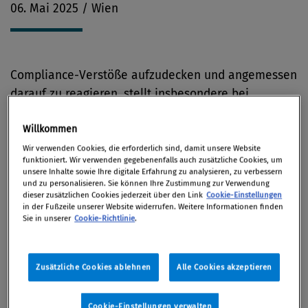
06. Mai 2025 / Wien
Compliance-Verstöße aufzudecken und angemessen
darauf zu reagieren, stellt insbesondere bei
grenzüberschreitenden internen Untersuchungen
Willkommen
eine besondere Herausforderung für alle Beteiligten
im Unternehmen dar.
Wir verwenden Cookies, die erforderlich sind, damit unsere Website
funktioniert. Wir verwenden gegebenenfalls auch zusätzliche Cookies, um
unsere Inhalte sowie Ihre digitale Erfahrung zu analysieren, zu verbessern
und zu personalisieren. Sie können Ihre Zustimmung zur Verwendung
Das Wesentliche
dieser zusätzlichen Cookies jederzeit über den Link
Cookie-Einstellungen
in der Fußzeile unserer Website widerrufen. Weitere Informationen finden
Sie in unserer
Cookie-Richtlinie
.
Pflicht zur Aufklärung von Verdachtsfällen
Zusätzliche Cookies ablehnen
Alle Cookies akzeptieren
Whistleblower:innen-
Schutz/Unschuldsvermutung
Cookie-Einstellungen verwalten