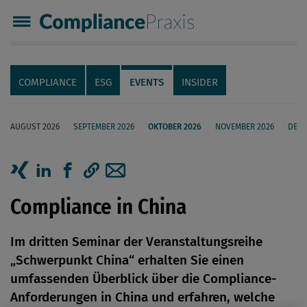
Compliance Praxis
Servicenavigation
Navigation
COMPLIANCE
ESG
EVENTS
INSIDER
AUGUST 2026
SEPTEMBER 2026
OKTOBER 2026
NOVEMBER 2026
DEZE
Seiteninhalt
Artikel auf Xing teilen
Artikel auf linkedIn teilen
Artikel auf Facebook teilen
Artikellink kopieren
Artikel per Mail teilen
Compliance in China
Im dritten Seminar der Veranstaltungsreihe
„Schwerpunkt China“ erhalten Sie einen
umfassenden Überblick über die Compliance-
Anforderungen in China und erfahren, welche