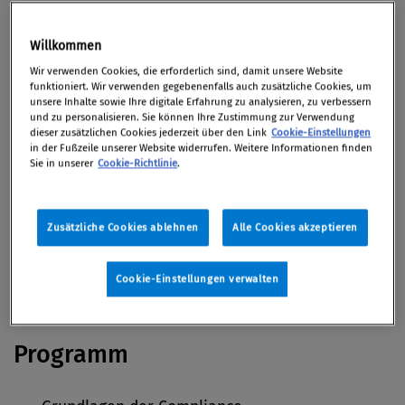
rechtlichen Grundlagen und regulatorischen
Anforderungen Sie beachten müssen, um ein
Willkommen
effektives Compliance-Management-System zu
Wir verwenden Cookies, die erforderlich sind, damit unsere Website
implementieren.
funktioniert. Wir verwenden gegebenenfalls auch zusätzliche Cookies, um
unsere Inhalte sowie Ihre digitale Erfahrung zu analysieren, zu verbessern
und zu personalisieren. Sie können Ihre Zustimmung zur Verwendung
dieser zusätzlichen Cookies jederzeit über den Link
Cookie-Einstellungen
in der Fußzeile unserer Website widerrufen. Weitere Informationen finden
28. Oktober 2025 / Online via Zoom
Sie in unserer
Cookie-Richtlinie
.
Zusätzliche Cookies ablehnen
Alle Cookies akzeptieren
China ist für österreichische Unternehmen ein
interessanter Markt, es ist jedoch wichtig, die
Cookie-Einstellungen verwalten
lokalen Vorschriften genau zu beachten.
Programm