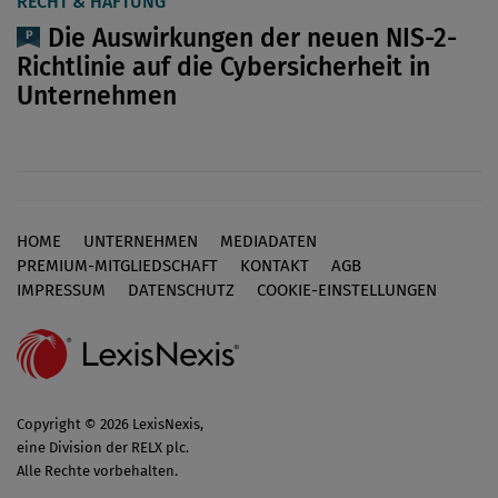
RECHT & HAFTUNG
Die Auswirkungen der neuen NIS-2-
Richtlinie auf die Cybersicherheit in
Unternehmen
HOME
UNTERNEHMEN
MEDIADATEN
Footer
PREMIUM-MITGLIEDSCHAFT
KONTAKT
AGB
IMPRESSUM
DATENSCHUTZ
COOKIE-EINSTELLUNGEN
Copyright © 2026 LexisNexis,
eine Division der RELX plc.
Alle Rechte vorbehalten.